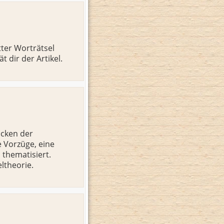
tter Worträtsel
 dir der Artikel.
acken der
e Vorzüge, eine
 thematisiert.
ltheorie.