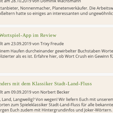
llt am
28.10.2019
von
Dominik Wachsmann
ttanbieter, Nonnenmacher, Planetenverkäufer. Die Arbeitsw
ßeltern hatte so einiges an interessanten und ungewöhnli
 Wortspiel-App im Review
llt am
23.09.2019
von
Trixy Freude
inem Haufen durcheinander gewirbelter Buchstaben Worte 
izierter als es ist. Erfahre hier, ob Wort Crush ein Gewinn 
nders mit dem Klassiker Stadt-Land-Fluss
llt am
09.09.2019
von
Norbert Becker
, Land, Langweilig? Von wegen! Wir liefern Euch mit unsere
rten zum Spieleklassiker Stadt-Land-Fluss für alle bekann
rgen Euch zudem mit Hintergrundinfos und Joker-Wörtern. 