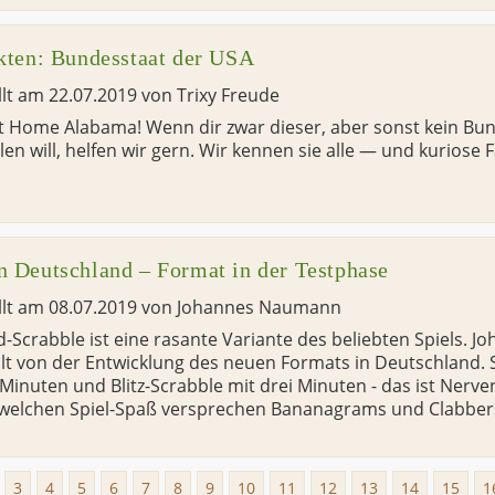
akten: Bundesstaat der USA
llt am
22.07.2019
von
Trixy Freude
 Home Alabama! Wenn dir zwar dieser, aber sonst kein Bu
llen will, helfen wir gern. Wir kennen sie alle — und kuriose 
n Deutschland – Format in der Testphase
llt am
08.07.2019
von
Johannes Naumann
-Scrabble ist eine rasante Variante des beliebten Spiels.
lt von der Entwicklung des neuen Formats in Deutschland.
Minuten und Blitz-Scrabble mit drei Minuten - das ist Nerve
 welchen Spiel-Spaß versprechen Bananagrams und Clabber
3
4
5
6
7
8
9
10
11
12
13
14
15
1