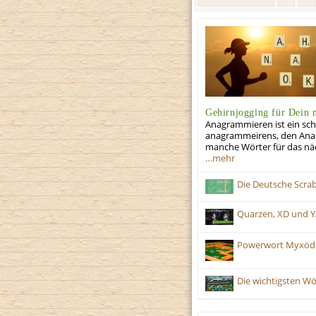
Gehirnjogging für Dein 
Anagrammieren ist ein sch
anagrammeirens, den Anaho
manche Wörter für das näc
…mehr
Die Deutsche Scrab
Quarzen, XD und YA
Powerwort Myxö
Die wichtigsten Wö