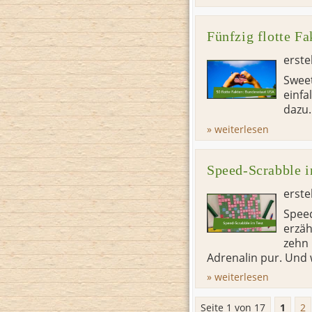
Fünfzig flotte F
erste
Sweet
einfa
dazu.
» weiterlesen
Speed-Scrabble i
erste
Speed
erzäh
zehn 
Adrenalin pur. Und
» weiterlesen
Seite 1 von 17
1
2