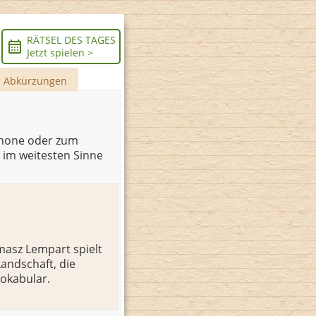
RÄTSEL DES TAGES
Jetzt spielen >
Abkürzungen
tphone oder zum
s im weitesten Sinne
masz Lempart spielt
Landschaft, die
okabular.