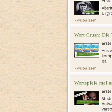
erste
Abtri
Urgro
» weiterlesen
Wort Crush: Die
erste
Aus e
kompl
ist.
» weiterlesen
Wortspiele mal a
erste
Stadt
Antwo
verso