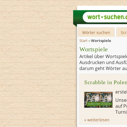
Wörter suchen
Sc
Start
»
Wortspiele
Wortspiele
Artikel über Wortspie
Ausdrucken und Ausfüll
darum geht Wörter au
Scrabble in Pole
erste
Unser
auf P
Turni
» weiterlesen