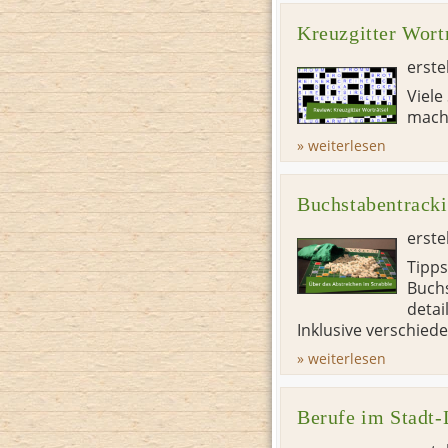
Kreuzgitter Wort
erste
Viele
macht
» weiterlesen
Buchstabentracki
erste
Tipps
Buchs
detai
Inklusive verschied
» weiterlesen
Berufe im Stadt-