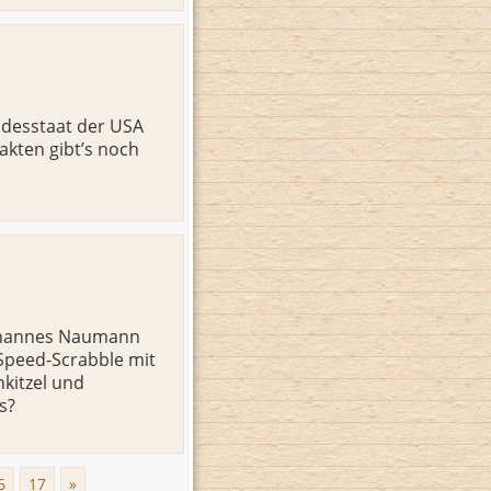
ndesstaat der USA
Fakten gibt’s noch
 Johannes Naumann
 Speed-Scrabble mit
nkitzel und
s?
6
17
»