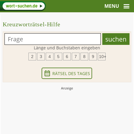
Kreuzworträtsel-Hilfe
Länge und Buchstaben eingeben
2
3
4
5
6
7
8
9
10+
RÄTSEL DES TAGES