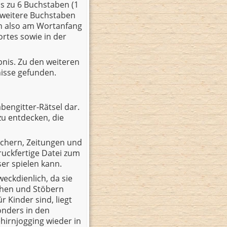
is zu 6 Buchstaben (1
 weitere Buchstaben
nn also am Wortanfang
rtes sowie in der
bnis. Zu den weiteren
nisse gefunden.
bengitter-Rätsel dar.
zu entdecken, die
.
büchern, Zeitungen und
druckfertige Datei zum
ser spielen kann.
eckdienlich, da sie
chen und Stöbern
 Kinder sind, liegt
onders in den
hirnjogging wieder in