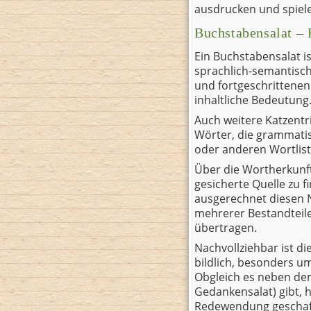
ausdrucken und spiel
Buchstabensalat –
Ein Buchstabensalat is
sprachlich-semantisch
und fortgeschrittenen
inhaltliche Bedeutung
Auch weitere Katzentri
Wörter, die grammati
oder anderen Wortlist
Über die Wortherkunft
gesicherte Quelle zu 
ausgerechnet diesen 
mehrerer Bestandteile 
übertragen.
Nachvollziehbar ist d
bildlich, besonders 
Obgleich es neben de
Gedankensalat) gibt, 
Redewendung geschafft