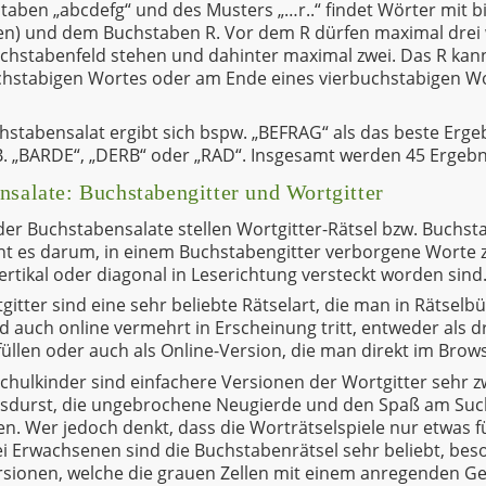
taben „abcdefg“ und des Musters „…r..“ findet Wörter mit b
llen) und dem Buchstaben R. Vor dem R dürfen maximal drei
uchstabenfeld stehen und dahinter maximal zwei. Das R ka
chstabigen Wortes oder am Ende eines vierbuchstabigen Wo
stabensalat ergibt sich bspw. „BEFRAG“ als das beste Erge
B. „BARDE“, „DERB“ oder „RAD“. Insgesamt werden 45 Ergeb
nsalate: Buchstabengitter und Wortgitter
 der Buchstabensalate stellen Wortgitter-Rätsel bzw. Buchsta
eht es darum, in einem Buchstabengitter verborgene Worte 
ertikal oder diagonal in Leserichtung versteckt worden sind
itter sind eine sehr beliebte Rätselart, die man in Rätsel
nd auch online vermehrt in Erscheinung tritt, entweder als 
üllen oder auch als Online-Version, die man direkt im Brow
hulkinder sind einfachere Versionen der Wortgitter sehr zw
nsdurst, die ungebrochene Neugierde und den Spaß am Su
n. Wer jedoch denkt, dass die Worträtselspiele nur etwas für
i Erwachsenen sind die Buchstabenrätsel sehr beliebt, bes
sionen, welche die grauen Zellen mit einem anregenden Ge