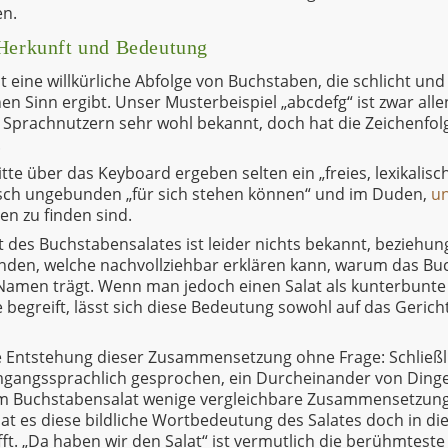
en.
 Herkunft und Bedeutung
t eine willkürliche Abfolge von Buchstaben, die schlicht und
en Sinn ergibt. Unser Musterbeispiel „abcdefg“ ist zwar al
 Sprachnutzern sehr wohl bekannt, doch hat die Zeichenfo
.
tte über das Keyboard ergeben selten ein „freies, lexikalis
sch ungebunden „für sich stehen können“ und im Duden,
u
en zu finden sind.
 des Buchstabensalates ist leider nichts bekannt, beziehun
finden, welche nachvollziehbar erklären kann, warum das B
Namen trägt. Wenn man jedoch einen Salat als kunterbun
begreift, lässt sich diese Bedeutung sowohl auf das Gericht
ie Entstehung dieser Zusammensetzung ohne Frage: Schließlic
umgangssprachlich gesprochen, ein Durcheinander von Din
m Buchstabensalat wenige vergleichbare Zusammensetzung
hat es diese bildliche Wortbedeutung des Salates doch in di
. „Da haben wir den Salat“ ist vermutlich die berühmteste 