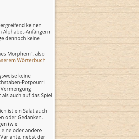
 ergreifend keinen
len Alphabet-Anfängern
lge dennoch keine
ches Morphem“, also
nserem Wörterbuch
gsweise keine
uchstaben-Potpourri
te Vermengung
 als auch auf das Spiel
h ist ein Salat auch
gen oder Gedanken.
en (wie
e eine oder andere
Variante, nebst der