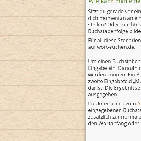
Wie kann man eine
Sitzt du gerade vor e
dich momentan an ein
stellen? Oder möchtes
Buchstabenfolge bild
Für all diese Szenarie
auf wort-suchen.de.
Um einen Buchstabensa
Eingabe ein. Daraufhi
werden können. Ein B
zweite Eingabefeld „M
darfst. Die Ergebniss
ausgegeben.
Im Unterschied zum
A
eingegebenen Buchsta
zusätzlich zur normal
den Wortanfang oder 