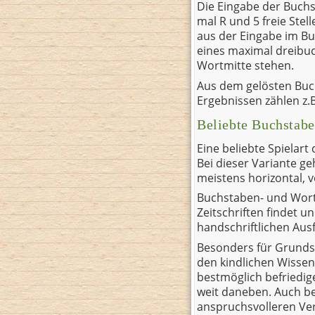
Die Eingabe der Buchs
mal R und 5 freie Ste
aus der Eingabe im B
eines maximal dreibu
Wortmitte stehen.
Aus dem gelösten Buch
Ergebnissen zählen z.
Beliebte Buchstabe
Eine beliebte Spielart
Bei dieser Variante g
meistens horizontal, v
Buchstaben- und Wortg
Zeitschriften findet u
handschriftlichen Ausf
Besonders für Grundsc
den kindlichen Wisse
bestmöglich befriedige
weit daneben. Auch be
anspruchsvolleren Ver