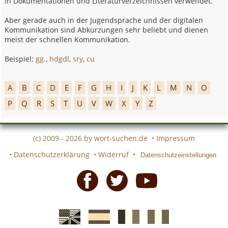
in Dokumentationen und Literaturverzeichnissen verwendet.
Aber gerade auch in der Jugendsprache und der digitalen
Kommunikation sind Abkürzungen sehr beliebt und dienen
meist der schnellen Kommunikation.
Beispiel:
gg.
,
hdgdl
,
sry
,
cu
A
B
C
D
E
F
G
H
I
J
K
L
M
N
O
P
Q
R
S
T
U
V
W
X
Y
Z
(c) 2009 - 2026 by
wort-suchen.de
•
Impressum
•
Datenschutzerklärung
•
Widerruf
•
Datenschutzeinstellungen
Facebook
Twitter
Youtube