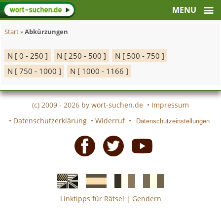
Start
»
Abkürzungen
N [ 0 - 250 ]
N [ 250 - 500 ]
N [ 500 - 750 ]
N [ 750 - 1000 ]
N [ 1000 - 1166 ]
(c) 2009 - 2026 by
wort-suchen.de
•
Impressum
•
Datenschutzerklärung
•
Widerruf
•
Datenschutzeinstellungen
Facebook
Twitter
Youtube
Linktipps für Rätsel
|
Gendern
Englische
Spanische
französiche
italienische