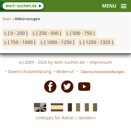
Start
»
Abkürzungen
L [ 0 - 250 ]
L [ 250 - 500 ]
L [ 500 - 750 ]
L [ 750 - 1000 ]
L [ 1000 - 1250 ]
L [ 1250 - 1325 ]
(c) 2009 - 2026 by
wort-suchen.de
•
Impressum
•
Datenschutzerklärung
•
Widerruf
•
Datenschutzeinstellungen
Facebook
Twitter
Youtube
Linktipps für Rätsel
|
Gendern
Englische
Spanische
französiche
italienische