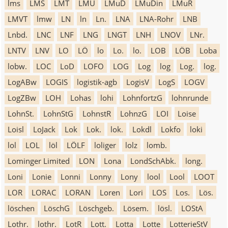
lms
LMS
LMT
LMU
LMuD
LMuDin
LMuR
LMVT
lmw
LN
ln
Ln.
LNA
LNA-Rohr
LNB
Lnbd.
LNC
LNF
LNG
LNGT
LNH
LNOV
LNr.
LNTV
LNV
LO
LÖ
lo
Lo.
lo.
LOB
LÖB
Loba
lobw.
LOC
LoD
LOFO
LOG
Log
log
Log.
log.
LogABw
LOGIS
logistik-agb
LogisV
LogS
LOGV
LogZBw
LOH
Lohas
lohi
LohnfortzG
lohnrunde
LohnSt.
LohnStG
LohnstR
LohnzG
LOI
Loise
Loisl
LoJack
Lok
Lok.
lok.
Lokdl
Lokfo
loki
lol
LOL
löl
LÖLF
loliger
lolz
lomb.
Lominger Limited
LON
Lona
LondSchAbk.
long.
Loni
Lonie
Lonni
Lonny
Lony
lool
Lool
LOOT
LOR
LORAC
LORAN
Loren
Lori
LOS
Los.
Lös.
löschen
LöschG
Löschgeb.
Lösem.
lösl.
LOStA
Lothr.
lothr.
LotR
Lott.
Lotta
Lotte
LotterieStV