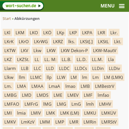
Start
»
Abkürzungen
LKl
LKM
LKO
LKÖ
LKp
LKP
LKPA
LKR
Lkr.
LKrK
LKrO
LKrWG
LKRZ
lks.
LKSt[.]
LKStL
Lkt.
LKTW
LKV
Lkw
LKW
LKW Dekon-P
LKW-MautV
LKZ
LKZSt.
LL
LL. M:
LL.B.
LL.D.
LL.M.
Lla
Llarm
LLB
LLC
LLD
LLDC
LLDCs
LLDin
LLDiv
Llkw
llm
LLMC
llp
LLW
LM
lm
Lm
LM (LMK)
Lm.
LMA
LMAA
LmaA
lmao
LMB
LMBestrV
LMBG
LMD
LMDS
LME
LMEV
LMF
lmfao
LMFAO
LMFrG
lMG
LMG
LmG
lmh
LMHV
LMI
lmia
LMIV
LMK
LMK (LM)
LMKU
LMKÜV
LMKV
LmKzV
LMM
LMP
LMR
LMRin
LMRStV