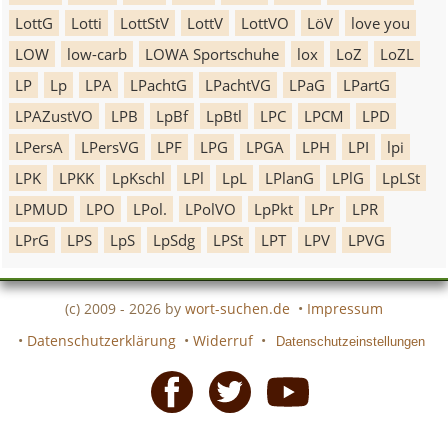
LottG
Lotti
LottStV
LottV
LottVO
LöV
love you
LOW
low-carb
LOWA Sportschuhe
lox
LoZ
LoZL
LP
Lp
LPA
LPachtG
LPachtVG
LPaG
LPartG
LPAZustVO
LPB
LpBf
LpBtl
LPC
LPCM
LPD
LPersA
LPersVG
LPF
LPG
LPGA
LPH
LPI
lpi
LPK
LPKK
LpKschl
LPl
LpL
LPlanG
LPlG
LpLSt
LPMUD
LPO
LPol.
LPolVO
LpPkt
LPr
LPR
LPrG
LPS
LpS
LpSdg
LPSt
LPT
LPV
LPVG
(c) 2009 - 2026 by
wort-suchen.de
•
Impressum
•
Datenschutzerklärung
•
Widerruf
•
Datenschutzeinstellungen
Facebook
Twitter
Youtube