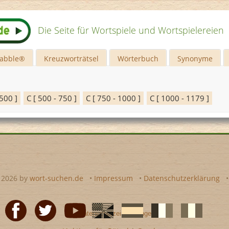
Die Seite für Wortspiele und Wortspielereien
rabble®
Kreuzworträtsel
Wörterbuch
Synonyme
 500 ]
C [ 500 - 750 ]
C [ 750 - 1000 ]
C [ 1000 - 1179 ]
- 2026 by
wort-suchen.de
•
Impressum
•
Datenschutzerklärung
•
Datenschutzeinstellungen