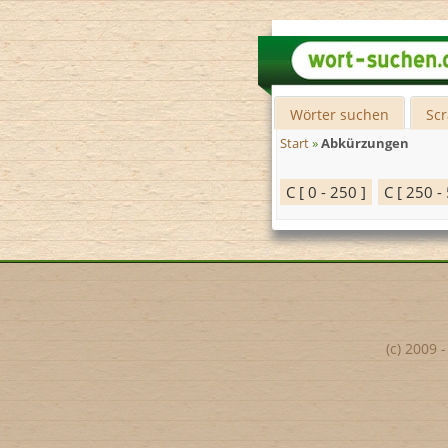
Wörter suchen
Sc
Start
»
Abkürzungen
C [ 0 - 250 ]
C [ 250 -
(c) 2009 