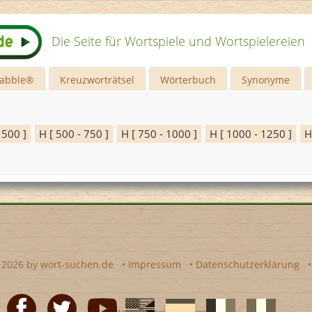
Die Seite für Wortspiele und Wortspielereien
rabble®
Kreuzworträtsel
Wörterbuch
Synonyme
 500 ]
H [ 500 - 750 ]
H [ 750 - 1000 ]
H [ 1000 - 1250 ]
H
- 2026 by
wort-suchen.de
•
Impressum
•
Datenschutzerklärung
•