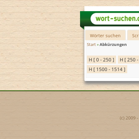
Wörter suchen
Sc
Start
»
Abkürzungen
H [ 0 - 250 ]
H [ 250 -
H [ 1500 - 1514 ]
(c) 2009 