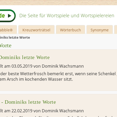
Die Seite für Wortspiele und Wortspielereien
rabble®
Kreuzworträtsel
Wörterbuch
Synonyme
niks letzte Worte
Worte
Dominiks letzte Worte
llt am
03.05.2019
von
Dominik Wachsmann
der beste Wetterfrosch bemerkt erst, wenn seine Schenkel g
em Arsch im kochenden Wasser sitzt.
e - Dominiks letzte Worte
llt am
22.02.2019
von
Dominik Wachsmann