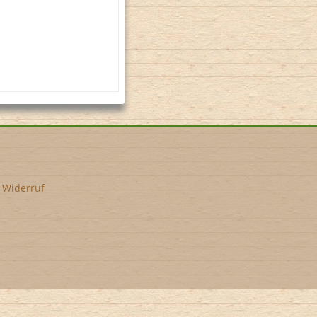
•
Widerruf
l-