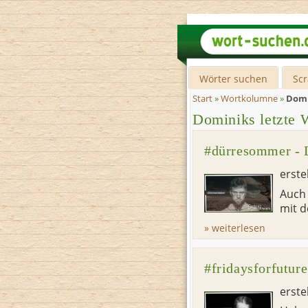
Wörter suchen
Sc
Start
»
Wortkolumne
»
Domi
Dominiks letzte 
#dürresommer - 
erste
Auch 
mit d
» weiterlesen
#fridaysforfutur
erste