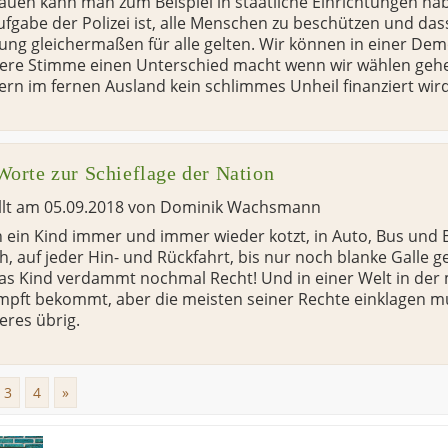
auen kann man zum Beispiel in staatliche Einrichtungen hab
ufgabe der Polizei ist, alle Menschen zu beschützen und da
ng gleichermaßen für alle gelten. Wir können in einer Dem
sere Stimme einen Unterschied macht wenn wir wählen geh
rn im fernen Ausland kein schlimmes Unheil finanziert wird
Worte zur Schieflage der Nation
llt am
05.09.2018
von
Dominik Wachsmann
ein Kind immer und immer wieder kotzt, in Auto, Bus und 
ch, auf jeder Hin- und Rückfahrt, bis nur noch blanke Galle 
as Kind verdammt nochmal Recht! Und in einer Welt in der 
impft bekommt, aber die meisten seiner Rechte einklagen m
eres übrig.
3
4
»