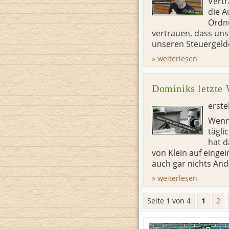
Vertr
die A
Ordnu
vertrauen, dass un
unseren Steuergelde
» weiterlesen
Dominiks letzte 
erste
Wenn 
tägli
hat d
von Klein auf einge
auch gar nichts And
» weiterlesen
Seite 1 von 4
1
2