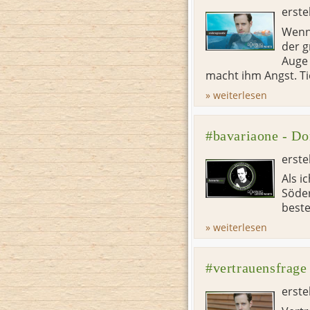
erste
Wenn 
der g
Auge 
macht ihm Angst. Ti
» weiterlesen
#bavariaone - Do
erste
Als i
Söder
beste
» weiterlesen
#vertrauensfrage
erste