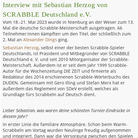
Interview mit Sebastian Herzog von
SCRABBLE Deutschland e.V.
Vom 18.-21. Mai 2023 wurde in Nienburg an der Weser zum 13.
Mal die deutsche Scrabble-Meisterschaft ausgetragen. 66
Teilnehmer:innen kämpften um den Titel, der schließlich zum
2. Mal an
Alexander Dings
ging.
Sebastian Herzog
, selbst einer der besten Scrabble-Spieler
Deutschlands, ist Präsident und Mitbegründer von SCRABBLE
Deutschland e. V. und seit 2010 Mitorganisator der Scrabble-
Meisterschaft. Außerdem ist er seit dem Jahr 1999 Scrabble-
Autor für die Wochenzeitung DIE ZEIT und firmierte als
Redakteur des 2014 erschienenen Scrabble-Wörterbuchs des
DUDEN. Gemeinsam mit Gero Illing und Stefan Merx hat er
außerdem das Reglement von SDeV erstellt, welches als
Grundlage fürs Scrabbeln auf Deutsch dient.
Lieber Sebastian, was waren deine schönsten Turnier-Eindrücke in
diesem Jahr?
In erster Linie die familiäre Atmosphäre. Schon beim Warm-
Scrabbeln am Vortag wurden Neulinge freudig aufgenommen
und integriert. Dann war die Versorgung zwischen den Spielen