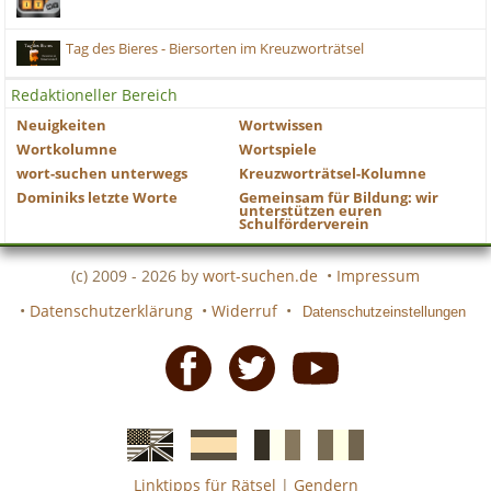
Tag des Bieres - Biersorten im Kreuzworträtsel
Redaktioneller Bereich
Neuigkeiten
Wortwissen
Wortkolumne
Wortspiele
wort-suchen unterwegs
Kreuzworträtsel-Kolumne
Dominiks letzte Worte
Gemeinsam für Bildung: wir
unterstützen euren
Schulförderverein
(c) 2009 - 2026 by
wort-suchen.de
•
Impressum
•
Datenschutzerklärung
•
Widerruf
•
Datenschutzeinstellungen
Facebook
Twitter
Youtube
Linktipps für Rätsel
|
Gendern