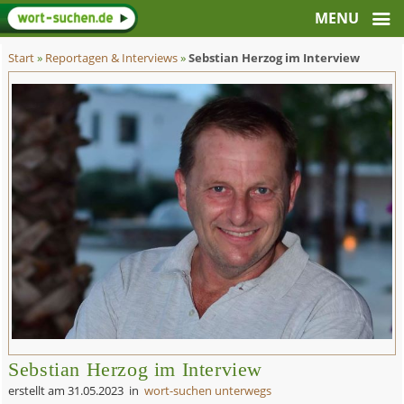
Start
»
Reportagen & Interviews
»
Sebstian Herzog im Interview
Sebstian Herzog im Interview
erstellt am
31.05.2023
in
wort-suchen unterwegs