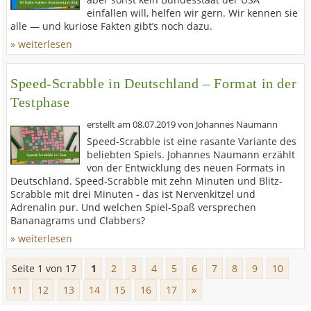
einfallen will, helfen wir gern. Wir kennen sie
alle — und kuriose Fakten gibt’s noch dazu.
» weiterlesen
Speed-Scrabble in Deutschland – Format in der
Testphase
erstellt am
08.07.2019
von
Johannes Naumann
Speed-Scrabble ist eine rasante Variante des
beliebten Spiels. Johannes Naumann erzählt
von der Entwicklung des neuen Formats in
Deutschland. Speed-Scrabble mit zehn Minuten und Blitz-
Scrabble mit drei Minuten - das ist Nervenkitzel und
Adrenalin pur. Und welchen Spiel-Spaß versprechen
Bananagrams und Clabbers?
» weiterlesen
Seite 1 von 17
1
2
3
4
5
6
7
8
9
10
11
12
13
14
15
16
17
»