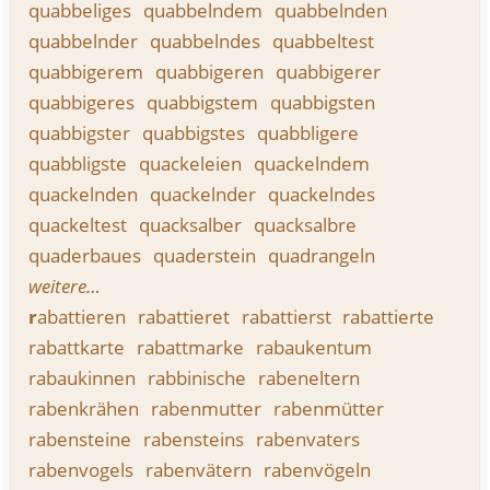
quabbeliges
quabbelndem
quabbelnden
quabbelnder
quabbelndes
quabbeltest
quabbigerem
quabbigeren
quabbigerer
quabbigeres
quabbigstem
quabbigsten
quabbigster
quabbigstes
quabbligere
quabbligste
quackeleien
quackelndem
quackelnden
quackelnder
quackelndes
quackeltest
quacksalber
quacksalbre
quaderbaues
quaderstein
quadrangeln
weitere…
r
abattieren
rabattieret
rabattierst
rabattierte
rabattkarte
rabattmarke
rabaukentum
rabaukinnen
rabbinische
rabeneltern
rabenkrähen
rabenmutter
rabenmütter
rabensteine
rabensteins
rabenvaters
rabenvogels
rabenvätern
rabenvögeln