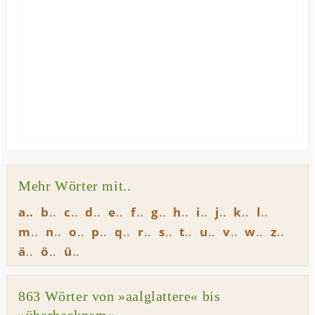
Mehr Wörter mit..
a
b
c
d
e
f
g
h
i
j
k
l
m
n
o
p
q
r
s
t
u
v
w
z
ä
ö
ü
863 Wörter von »aalglattere« bis