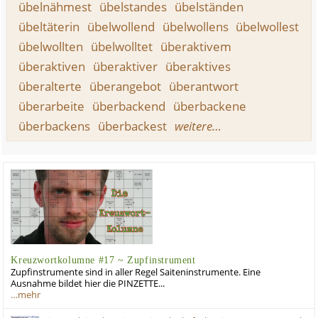
übelnähmest
übelstandes
übelständen
übeltäterin
übelwollend
übelwollens
übelwollest
übelwollten
übelwolltet
überaktivem
überaktiven
überaktiver
überaktives
überalterte
überangebot
überantwort
überarbeite
überbackend
überbackene
überbackens
überbackest
weitere…
Kreuzwortkolumne #17 ~ Zupfinstrument
Zupfinstrumente sind in aller Regel Saiteninstrumente. Eine
Ausnahme bildet hier die PINZETTE...
…mehr