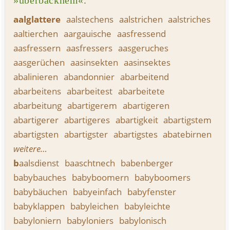
»überbacknem«.
a
alglattere
aalstechens
aalstrichen
aalstriches
aaltierchen
aargauische
aasfressend
aasfressern
aasfressers
aasgeruches
aasgerüchen
aasinsekten
aasinsektes
abalinieren
abandonnier
abarbeitend
abarbeitens
abarbeitest
abarbeitete
abarbeitung
abartigerem
abartigeren
abartigerer
abartigeres
abartigkeit
abartigstem
abartigsten
abartigster
abartigstes
abatebirnen
weitere…
b
aalsdienst
baaschtnech
babenberger
babybauches
babyboomern
babyboomers
babybäuchen
babyeinfach
babyfenster
babyklappen
babyleichen
babyleichte
babyloniern
babyloniers
babylonisch