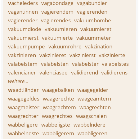
v
acheleders
vagabondage
vagabundier
vagantinnen
vagierendem
vagierenden
vagierender
vagierendes
vakuumbombe
vakuumdiode
vakuumieren
vakuumieret
vakuumierst
vakuumierte
vakuummeter
vakuumpumpe
vakuumröhre
vakzination
vakzinieren
vakzinieret
vakzinierst
vakzinierte
valabelstem
valabelsten
valabelster
valabelstes
valencianer
valenciasee
validierend
validierens
weitere…
w
aadtländer
waagebalken
waagegelder
waagegeldes
waagerechte
waageämtern
waagmeister
waagrechtem
waagrechten
waagrechter
waagrechtes
waagschalen
wabbeligere
wabbeligste
wabbelndere
wabbelndste
wabbligerem
wabbligeren