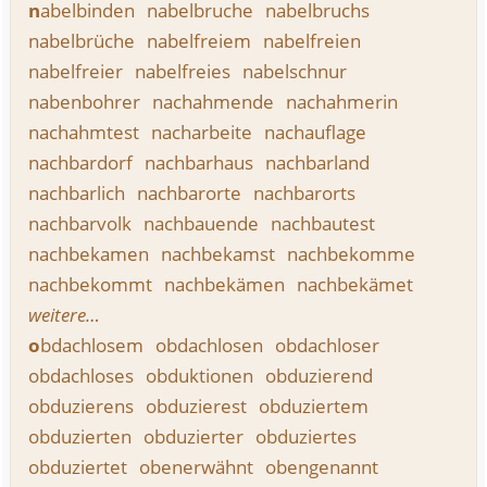
n
abelbinden
nabelbruche
nabelbruchs
nabelbrüche
nabelfreiem
nabelfreien
nabelfreier
nabelfreies
nabelschnur
nabenbohrer
nachahmende
nachahmerin
nachahmtest
nacharbeite
nachauflage
nachbardorf
nachbarhaus
nachbarland
nachbarlich
nachbarorte
nachbarorts
nachbarvolk
nachbauende
nachbautest
nachbekamen
nachbekamst
nachbekomme
nachbekommt
nachbekämen
nachbekämet
weitere…
o
bdachlosem
obdachlosen
obdachloser
obdachloses
obduktionen
obduzierend
obduzierens
obduzierest
obduziertem
obduzierten
obduzierter
obduziertes
obduziertet
obenerwähnt
obengenannt