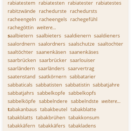
rabiatestem
rabiatesten
rabiatester
rabiatestes
rabitzwände
rachedurste
rachedursts
racheengeln
racheengels
rachegefühl
rachegöttin
weitere…
s
aalbietern
saalbieters
saaldienern
saaldieners
saalordnern
saalordners
saalschutze
saaltochter
saaltöchter
saanenkäsen
saanenkäses
saarbrücken
saarbrücker
saarlouiser
saarländern
saarländers
saarvertrag
saatenstand
saatkörnern
sabbatarier
sabbaticals
sabbatisten
sabbatistin
sabbatjahre
sabbatjahrs
sabbelkopfe
sabbelkopfs
sabbelköpfe
sabbelndere
sabbelndste
weitere…
t
abakanbaus
tabakbeutel
tabakblatte
tabakblatts
tabakbrühen
tabakkonsum
tabakkäfern
tabakkäfers
tabakladens