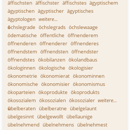
äffischsten
äffischster
äffischstes
ägyptischem
ägyptischen
ägyptischer
ägyptisches
ägyptologen
weitere…
ö
chslegrade
öchslegrads
öchslewaage
ödematische
öffentliche
öffnenderem
öffnenderen
öffnenderer
öffnenderes
öffnendstem
öffnendsten
öffnendster
öffnendstes
ökobilanzen
ökolandbaus
ökologinnen
ökologische
ökologisier
ökonometrie
ökonomierat
ökonominnen
ökonomische
ökonomisier
ökonomismus
ökoparteien
ökoprodukte
ökoprodukts
ökosozialem
ökosozialen
ökosozialer
weitere…
ü
belberaten
übelberatne
übelgelaunt
übelgesinnt
übelgewollt
übellaunige
übelnehmend
übelnehmens
übelnehmest