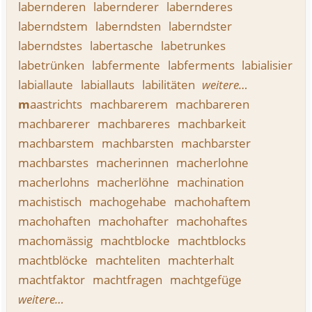
labernderen
labernderer
labernderes
laberndstem
laberndsten
laberndster
laberndstes
labertasche
labetrunkes
labetrünken
labfermente
labferments
labialisier
labiallaute
labiallauts
labilitäten
weitere…
m
aastrichts
machbarerem
machbareren
machbarerer
machbareres
machbarkeit
machbarstem
machbarsten
machbarster
machbarstes
macherinnen
macherlohne
macherlohns
macherlöhne
machination
machistisch
machogehabe
machohaftem
machohaften
machohafter
machohaftes
machomässig
machtblocke
machtblocks
machtblöcke
machteliten
machterhalt
machtfaktor
machtfragen
machtgefüge
weitere…