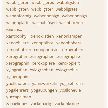
wabbligerer
wabbligeres
wabbligstem
wabbligsten
wabbligster
wabbligstes
wabenförmig
wabenhonige
wabenhonigs
wabenplatte
wachablösen
wachbüchern
weitere…
x
anthophyll
xenokratien
xenonlampen
xenophilere
xenophilste
xenophobere
xenophobien
xenophobste
xerografien
xerografier
xerographen
xerographie
xerographin
xerokopiere
xerokopiert
xylografien
xylographen
xylographie
xylographin
y
achthafens
yamswurzeln
yogalehrern
yogalehrers
yogaübungen
ypsiloneule
yuccapalmen
z
abagliones
zackenartig
zackenkrone