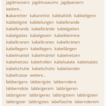
jagdmessers
jagdmuseums
jagdpanzern
weitere…
k
abarettier
kabarettist
kabbalistik
kabbeligere
kabbeligste
kabbelungen
kabelbrande
kabelbrands
kabelbrände
kabelgatten
kabelgattes
kabelgewirr
kabelklemme
kabelkranen
kabelkranes
kabelkränen
kabellegern
kabellegers
kabellängen
kabelmantel
kabelmäntel
kabelnetzen
kabelnetzes
kabelrollen
kabelsalate
kabelsalats
kabelschuhe
kabelschuhs
kabelsender
kabeltrasse
weitere…
l
abberigere
labberigste
labberndere
labberndste
labbrigerem
labbrigeren
labbrigerer
labbrigeres
labbrigstem
labbrigsten
labbrigster
labbrigstes
labeflasche
labernderem