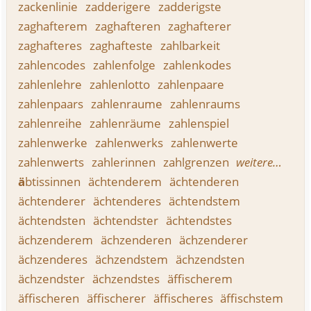
zackenlinie
zadderigere
zadderigste
zaghafterem
zaghafteren
zaghafterer
zaghafteres
zaghafteste
zahlbarkeit
zahlencodes
zahlenfolge
zahlenkodes
zahlenlehre
zahlenlotto
zahlenpaare
zahlenpaars
zahlenraume
zahlenraums
zahlenreihe
zahlenräume
zahlenspiel
zahlenwerke
zahlenwerks
zahlenwerte
zahlenwerts
zahlerinnen
zahlgrenzen
weitere…
ä
btissinnen
ächtenderem
ächtenderen
ächtenderer
ächtenderes
ächtendstem
ächtendsten
ächtendster
ächtendstes
ächzenderem
ächzenderen
ächzenderer
ächzenderes
ächzendstem
ächzendsten
ächzendster
ächzendstes
äffischerem
äffischeren
äffischerer
äffischeres
äffischstem