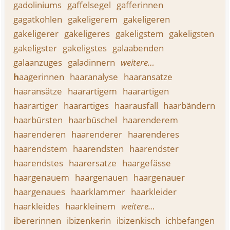
gadoliniums
gaffelsegel
gafferinnen
gagatkohlen
gakeligerem
gakeligeren
gakeligerer
gakeligeres
gakeligstem
gakeligsten
gakeligster
gakeligstes
galaabenden
galaanzuges
galadinnern
weitere…
h
aagerinnen
haaranalyse
haaransatze
haaransätze
haarartigem
haarartigen
haarartiger
haarartiges
haarausfall
haarbändern
haarbürsten
haarbüschel
haarenderem
haarenderen
haarenderer
haarenderes
haarendstem
haarendsten
haarendster
haarendstes
haarersatze
haargefässe
haargenauem
haargenauen
haargenauer
haargenaues
haarklammer
haarkleider
haarkleides
haarkleinem
weitere…
i
bererinnen
ibizenkerin
ibizenkisch
ichbefangen