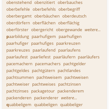
obenstehend
obenzitiert
oberbauches
oberbefehle
oberbefehls
oberbegriff
oberbergamt
oberbäuchen
oberdeutsch
oberdörfern
oberflächen
oberflächig
oberförster
obergericht
obergewande
weitere…
p
aarbildung
paarhufigem
paarhufigen
paarhufiger
paarhufiges
paarkreuzen
paarkreuzes
paarlaufend
paarlaufens
paarlaufest
paarliefest
paarläufern
paarläufers
pacemachern
pacemachers
pachtgelder
pachtgeldes
pachtgütern
pachtlandes
pachtsummen
pachtweisem
pachtweisen
pachtweiser
pachtweises
pachtzinsen
pachtzinses
packagetour
packenderem
packenderen
packenderer
weitere…
q
uabbeligem
quabbeligen
quabbeliger