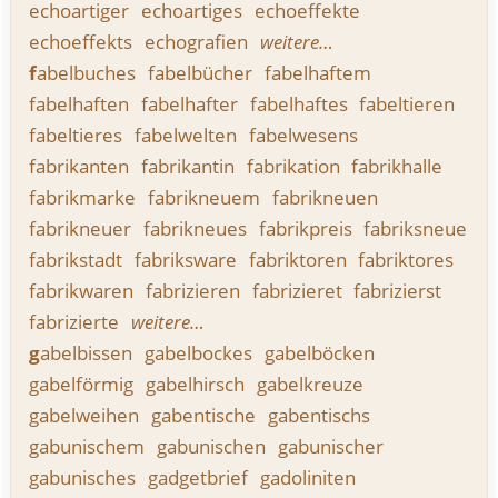
echoartiger
echoartiges
echoeffekte
echoeffekts
echografien
weitere…
f
abelbuches
fabelbücher
fabelhaftem
fabelhaften
fabelhafter
fabelhaftes
fabeltieren
fabeltieres
fabelwelten
fabelwesens
fabrikanten
fabrikantin
fabrikation
fabrikhalle
fabrikmarke
fabrikneuem
fabrikneuen
fabrikneuer
fabrikneues
fabrikpreis
fabriksneue
fabrikstadt
fabriksware
fabriktoren
fabriktores
fabrikwaren
fabrizieren
fabrizieret
fabrizierst
fabrizierte
weitere…
g
abelbissen
gabelbockes
gabelböcken
gabelförmig
gabelhirsch
gabelkreuze
gabelweihen
gabentische
gabentischs
gabunischem
gabunischen
gabunischer
gabunisches
gadgetbrief
gadoliniten