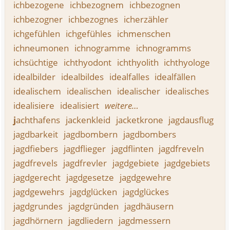
ichbezogene
ichbezognem
ichbezognen
ichbezogner
ichbezognes
icherzähler
ichgefühlen
ichgefühles
ichmenschen
ichneumonen
ichnogramme
ichnogramms
ichsüchtige
ichthyodont
ichthyolith
ichthyologe
idealbilder
idealbildes
idealfalles
idealfällen
idealischem
idealischen
idealischer
idealisches
idealisiere
idealisiert
weitere…
j
achthafens
jackenkleid
jacketkrone
jagdausflug
jagdbarkeit
jagdbombern
jagdbombers
jagdfiebers
jagdflieger
jagdflinten
jagdfreveln
jagdfrevels
jagdfrevler
jagdgebiete
jagdgebiets
jagdgerecht
jagdgesetze
jagdgewehre
jagdgewehrs
jagdglücken
jagdglückes
jagdgrundes
jagdgründen
jagdhäusern
jagdhörnern
jagdliedern
jagdmessern