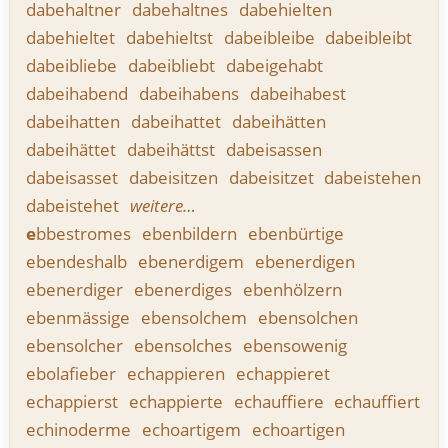
dabehaltner
dabehaltnes
dabehielten
dabehieltet
dabehieltst
dabeibleibe
dabeibleibt
dabeibliebe
dabeibliebt
dabeigehabt
dabeihabend
dabeihabens
dabeihabest
dabeihatten
dabeihattet
dabeihätten
dabeihättet
dabeihättst
dabeisassen
dabeisasset
dabeisitzen
dabeisitzet
dabeistehen
dabeistehet
weitere…
e
bbestromes
ebenbildern
ebenbürtige
ebendeshalb
ebenerdigem
ebenerdigen
ebenerdiger
ebenerdiges
ebenhölzern
ebenmässige
ebensolchem
ebensolchen
ebensolcher
ebensolches
ebensowenig
ebolafieber
echappieren
echappieret
echappierst
echappierte
echauffiere
echauffiert
echinoderme
echoartigem
echoartigen