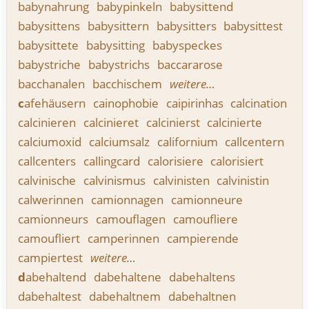
babynahrung
babypinkeln
babysittend
babysittens
babysittern
babysitters
babysittest
babysittete
babysitting
babyspeckes
babystriche
babystrichs
baccararose
bacchanalen
bacchischem
weitere…
c
afehäusern
cainophobie
caipirinhas
calcination
calcinieren
calcinieret
calcinierst
calcinierte
calciumoxid
calciumsalz
californium
callcentern
callcenters
callingcard
calorisiere
calorisiert
calvinische
calvinismus
calvinisten
calvinistin
calwerinnen
camionnagen
camionneure
camionneurs
camouflagen
camoufliere
camoufliert
camperinnen
campierende
campiertest
weitere…
d
abehaltend
dabehaltene
dabehaltens
dabehaltest
dabehaltnem
dabehaltnen