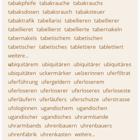
tabakpfeife
tabakrauche
tabakrauchs
tabaksdosen
tabaksrauch
tabaksteuer
tabaktrafik
tabellarisi
tabellieren
tabellierer
tabellieret
tabellierst
tabellierte
tabernakeln
tabernakels
tabetischem
tabetischen
tabetischer
tabetisches
tablettiere
tablettiert
weitere…
u
biquitärem
ubiquitären
ubiquitärer
ubiquitäres
ubiquitäten
uckermärker
uelzerinnen
uferfiltrat
uferführung
ufergeldern
uferloserem
uferloseren
uferloserer
uferloseres
uferloseste
uferläufern
uferläufers
uferschutze
uferstrasse
ufologinnen
ugandischem
ugandischen
ugandischer
ugandisches
uhrarmbande
uhrarmbands
uhrenbauern
uhrenbauers
uhrenfabrik
uhrenkasten
weitere…