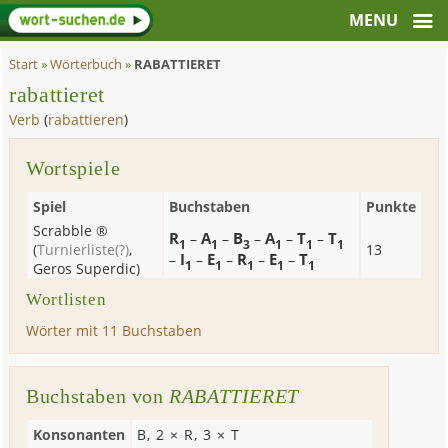
Start
»
Wörterbuch
»
RABATTIERET
rabattieret
Verb
(
rabattieren
)
Wortspiele
Spiel
Buchstaben
Punkte
Scrabble ®
R
A
B
A
T
T
–
–
–
–
–
1
1
3
1
1
1
(
Turnierliste
(?)
,
13
I
E
R
E
T
–
–
–
–
–
1
1
1
1
1
Geros Superdic
)
Wortlisten
Wörter mit 11 Buchstaben
Buchstaben von
RABATTIERET
Konsonanten
B
, 2 ×
R
, 3 ×
T