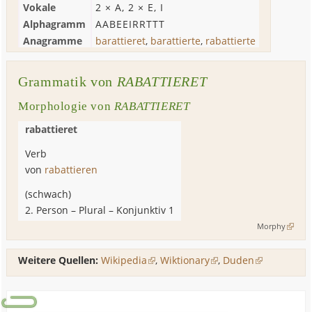
Vokale
2 ×
A
, 2 ×
E
,
I
Alphagramm
AABEEIRRTTT
Anagramme
barattieret
,
barattierte
,
rabattierte
Grammatik von
RABATTIERET
Morphologie von
RABATTIERET
rabattieret
Verb
von
rabattieren
(
schwach
)
2. Person
–
Plural
– Konjunktiv 1
Morphy
Weitere Quellen:
Wikipedia
,
Wiktionary
,
Duden