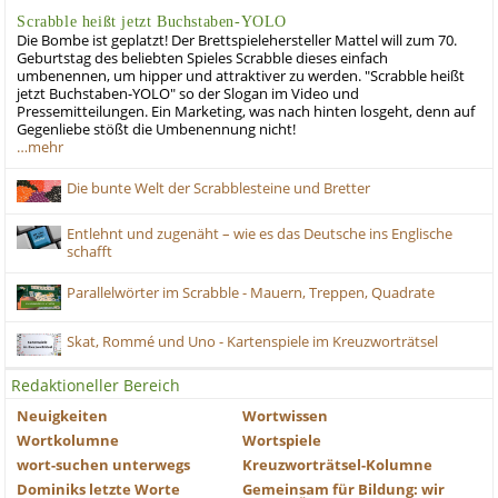
Scrabble heißt jetzt Buchstaben-YOLO
Die Bombe ist geplatzt! Der Brettspielehersteller Mattel will zum 70.
Geburtstag des beliebten Spieles Scrabble dieses einfach
umbenennen, um hipper und attraktiver zu werden. "Scrabble heißt
jetzt Buchstaben-YOLO" so der Slogan im Video und
Pressemitteilungen. Ein Marketing, was nach hinten losgeht, denn auf
Gegenliebe stößt die Umbenennung nicht!
…mehr
Die bunte Welt der Scrabblesteine und Bretter
Entlehnt und zugenäht – wie es das Deutsche ins Englische
schafft
Parallelwörter im Scrabble - Mauern, Treppen, Quadrate
Skat, Rommé und Uno - Kartenspiele im Kreuzworträtsel
Redaktioneller Bereich
Neuigkeiten
Wortwissen
Wortkolumne
Wortspiele
wort-suchen unterwegs
Kreuzworträtsel-Kolumne
Dominiks letzte Worte
Gemeinsam für Bildung: wir