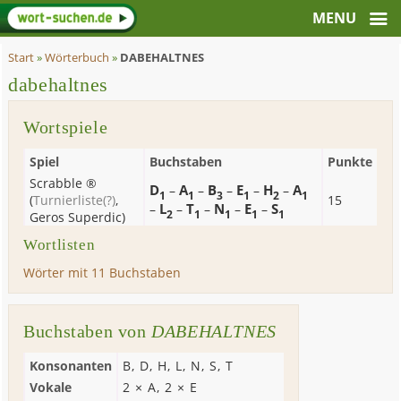
Start
»
Wörterbuch
»
DABEHALTNES
dabehaltnes
Wortspiele
Spiel
Buchstaben
Punkte
Scrabble ®
D
A
B
E
H
A
–
–
–
–
–
1
1
3
1
2
1
(
Turnierliste
(?)
,
15
L
T
N
E
S
–
–
–
–
–
2
1
1
1
1
Geros Superdic
)
Wortlisten
Wörter mit 11 Buchstaben
Buchstaben von
DABEHALTNES
Konsonanten
B
,
D
,
H
,
L
,
N
,
S
,
T
Vokale
2 ×
A
, 2 ×
E