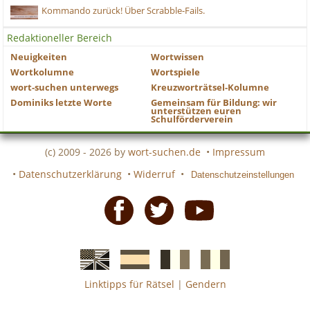
Kommando zurück! Über Scrabble-Fails.
Redaktioneller Bereich
Neuigkeiten
Wortwissen
Wortkolumne
Wortspiele
wort-suchen unterwegs
Kreuzworträtsel-Kolumne
Dominiks letzte Worte
Gemeinsam für Bildung: wir
unterstützen euren
Schulförderverein
(c) 2009 - 2026 by
wort-suchen.de
•
Impressum
•
Datenschutzerklärung
•
Widerruf
•
Datenschutzeinstellungen
Facebook
Twitter
Youtube
Linktipps für Rätsel
|
Gendern
Englische
Spanische
französiche
italienische