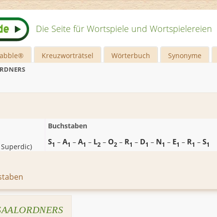
Die Seite für Wortspiele und Wortspielereien
rabble®
Kreuzworträtsel
Wörterbuch
Synonyme
ORDNERS
Buchstaben
S
A
A
L
O
R
D
N
E
R
S
–
–
–
–
–
–
–
–
–
–
1
1
1
2
2
1
1
1
1
1
1
 Superdic
)
staben
SAALORDNERS