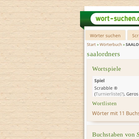
Wörter suchen
Sc
Start
»
Wörterbuch
»
SAAL
saalordners
Wortspiele
Spiel
Scrabble ®
(
Turnierliste
(?)
,
Geros
Wortlisten
Wörter mit 11 Buch
Buchstaben von