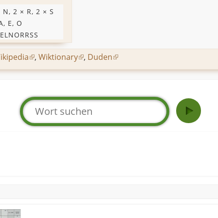
,
N
, 2 ×
R
, 2 ×
S
A
,
E
,
O
ELNORRSS
ikipedia
,
Wiktionary
,
Duden