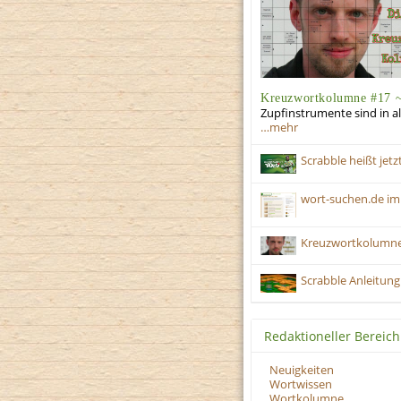
Kreuzwortkolumne #17 ~
Zupfinstrumente sind in al
…mehr
Scrabble heißt je
wort-suchen.de im
Kreuzwortkolumne #
Scrabble Anleitung
Redaktioneller Bereich
Neuigkeiten
Wortwissen
Wortkolumne