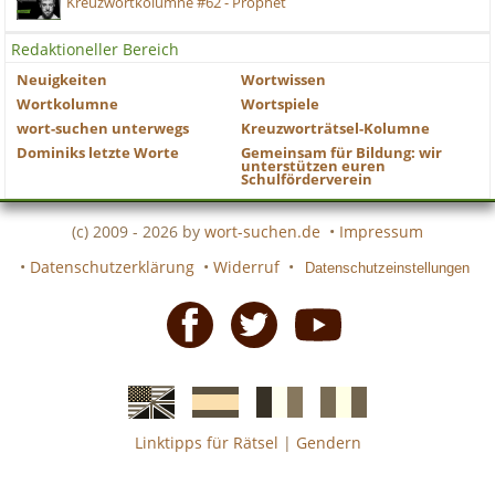
Kreuzwortkolumne #62 - Prophet
Redaktioneller Bereich
Neuigkeiten
Wortwissen
Wortkolumne
Wortspiele
wort-suchen unterwegs
Kreuzworträtsel-Kolumne
Dominiks letzte Worte
Gemeinsam für Bildung: wir
unterstützen euren
Schulförderverein
(c) 2009 - 2026 by
wort-suchen.de
•
Impressum
•
Datenschutzerklärung
•
Widerruf
•
Datenschutzeinstellungen
Facebook
Twitter
Youtube
Linktipps für Rätsel
|
Gendern
Englische
Spanische
französiche
italienische