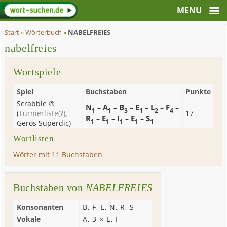
Start
»
Wörterbuch
»
NABELFREIES
nabelfreies
Wortspiele
Spiel
Buchstaben
Punkte
Scrabble ®
N
A
B
E
L
F
–
–
–
–
–
–
1
1
3
1
2
4
(
Turnierliste
(?)
,
17
R
E
I
E
S
–
–
–
–
1
1
1
1
1
Geros Superdic
)
Wortlisten
Wörter mit 11 Buchstaben
Buchstaben von
NABELFREIES
Konsonanten
B
,
F
,
L
,
N
,
R
,
S
Vokale
A
, 3 ×
E
,
I