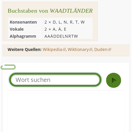
Buchstaben von
WAADTLÄNDER
Konsonanten
2 ×
D
,
L
,
N
,
R
,
T
,
W
Vokale
2 ×
A
,
Ä
,
E
Alphagramm
AAÄDDELNRTW
Weitere Quellen:
Wikipedia
,
Wiktionary
,
Duden