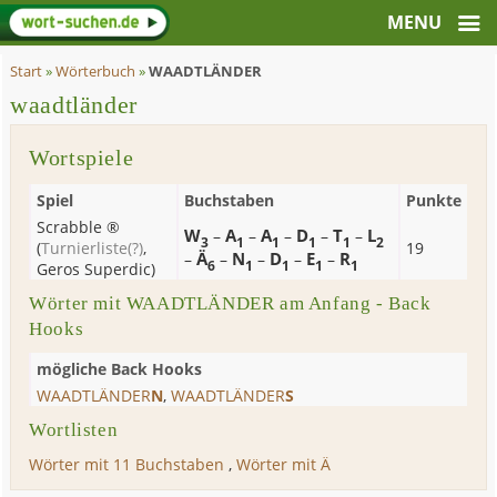
Start
»
Wörterbuch
»
WAADTLÄNDER
waadtländer
Wortspiele
Spiel
Buchstaben
Punkte
Scrabble ®
W
A
A
D
T
L
–
–
–
–
–
3
1
1
1
1
2
(
Turnierliste
(?)
,
19
Ä
N
D
E
R
–
–
–
–
–
6
1
1
1
1
Geros Superdic
)
Wörter mit WAADTLÄNDER am Anfang - Back
Hooks
mögliche Back Hooks
WAADTLÄNDER
N
,
WAADTLÄNDER
S
Wortlisten
Wörter mit 11 Buchstaben
,
Wörter mit Ä