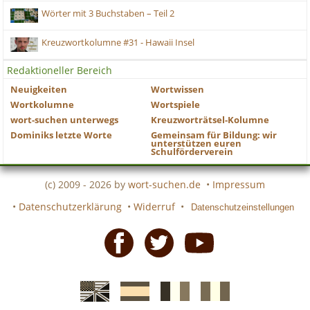
Wörter mit 3 Buchstaben – Teil 2
Kreuzwortkolumne #31 - Hawaii Insel
Redaktioneller Bereich
Neuigkeiten
Wortwissen
Wortkolumne
Wortspiele
wort-suchen unterwegs
Kreuzworträtsel-Kolumne
Dominiks letzte Worte
Gemeinsam für Bildung: wir
unterstützen euren
Schulförderverein
(c) 2009 - 2026 by
wort-suchen.de
•
Impressum
•
Datenschutzerklärung
•
Widerruf
•
Datenschutzeinstellungen
Facebook
Twitter
Youtube