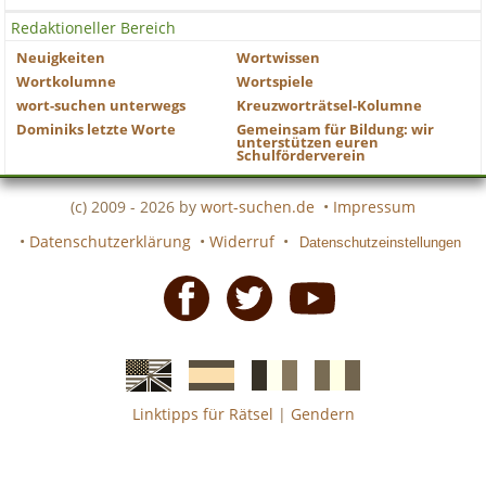
Redaktioneller Bereich
Neuigkeiten
Wortwissen
Wortkolumne
Wortspiele
wort-suchen unterwegs
Kreuzworträtsel-Kolumne
Dominiks letzte Worte
Gemeinsam für Bildung: wir
unterstützen euren
Schulförderverein
(c) 2009 - 2026 by
wort-suchen.de
•
Impressum
•
Datenschutzerklärung
•
Widerruf
•
Datenschutzeinstellungen
Facebook
Twitter
Youtube
Linktipps für Rätsel
|
Gendern
Englische
Spanische
französiche
italienische
wort-
wort-
Kreuzworträtsel-
Kreuzworträtsel-