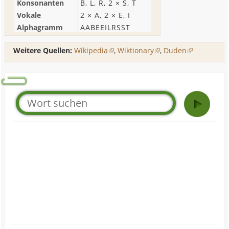
Konsonanten
B
,
L
,
R
, 2 ×
S
,
T
Vokale
2 ×
A
, 2 ×
E
,
I
Alphagramm
AABEEILRSST
Weitere Quellen:
Wikipedia
,
Wiktionary
,
Duden