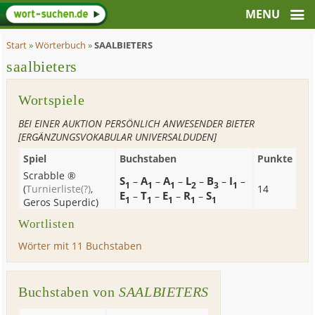
Start
»
Wörterbuch
»
SAALBIETERS
saalbieters
Wortspiele
BEI EINER AUKTION PERSÖNLICH ANWESENDER BIETER
[ERGÄNZUNGSVOKABULAR UNIVERSALDUDEN]
Spiel
Buchstaben
Punkte
Scrabble ®
S
A
A
L
B
I
–
–
–
–
–
–
1
1
1
2
3
1
(
Turnierliste
(?)
,
14
E
T
E
R
S
–
–
–
–
1
1
1
1
1
Geros Superdic
)
Wortlisten
Wörter mit 11 Buchstaben
Buchstaben von
SAALBIETERS