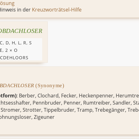
Lösung
inweis in der
Kreuzworträtsel-Hilfe
OBDACHLOSER
C
,
D
,
H
,
L
,
R
,
S
E
, 2 ×
O
BCDEHLOORS
BDACHLOSER
(Synonyme)
tform)
:
Berber
,
Clochard
,
Fecker
,
Heckenpenner
,
Herumtre
chtsesshafter
,
Pennbruder
,
Penner
,
Rumtreiber
,
Sandler
,
St
,
Stromer
,
Strotter
,
Tippelbruder
,
Tramp
,
Trebegänger
,
Treb
hnungsloser
,
Zigeuner