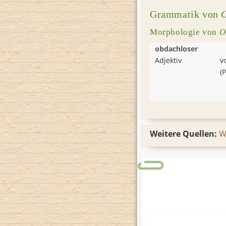
Grammatik von
Morphologie von
O
obdachloser
Adjektiv
v
(
P
Weitere Quellen:
W