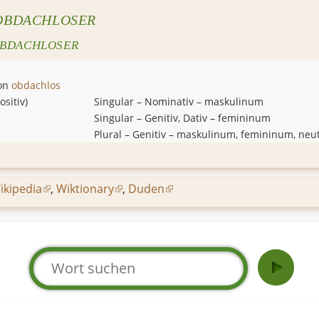
OBDACHLOSER
BDACHLOSER
on
obdachlos
ositiv
)
Singular
–
Nominativ
–
maskulinum
Singular
–
Genitiv, Dativ
–
femininum
Plural
–
Genitiv
–
maskulinum, femininum, neu
ikipedia
,
Wiktionary
,
Duden