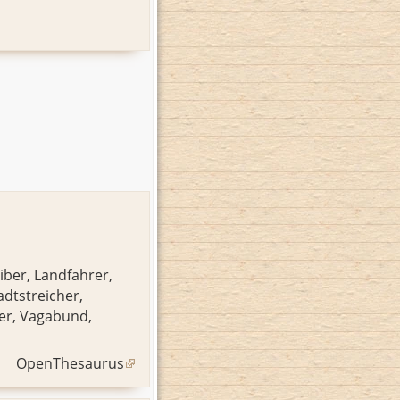
iber
,
Landfahrer
,
adtstreicher
,
er
,
Vagabund
,
OpenThesaurus