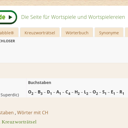
Die Seite für Wortspiele und Wortspielereien
rabble®
Kreuzworträtsel
Wörterbuch
Synonyme
CHLOSER
Buchstaben
O
B
D
A
C
H
L
O
S
E
R
–
–
–
–
–
–
–
–
–
–
2
3
1
1
4
2
2
2
1
1
1
 Superdic
)
staben
,
Wörter mit CH
reuzworträtsel