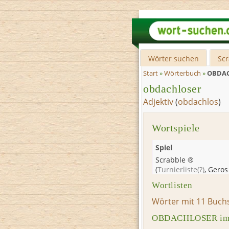
Wörter suchen
Sc
Start
»
Wörterbuch
»
OBDA
obdachloser
Adjektiv
(
obdachlos
)
Wortspiele
Spiel
Scrabble ®
(
Turnierliste
(?)
,
Geros
Wortlisten
Wörter mit 11 Buch
OBDACHLOSER im K