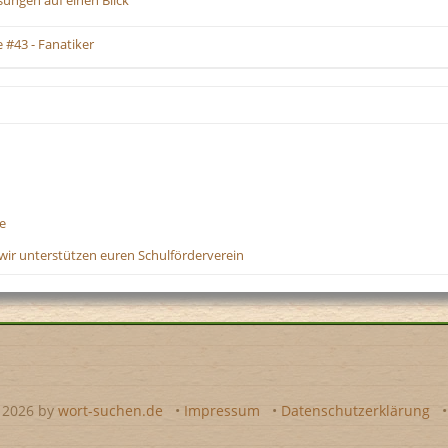
sungen auf einen Blick
#43 - Fanatiker
e
wir unterstützen euren Schulförderverein
- 2026 by
wort-suchen.de
•
Impressum
•
Datenschutzerklärung