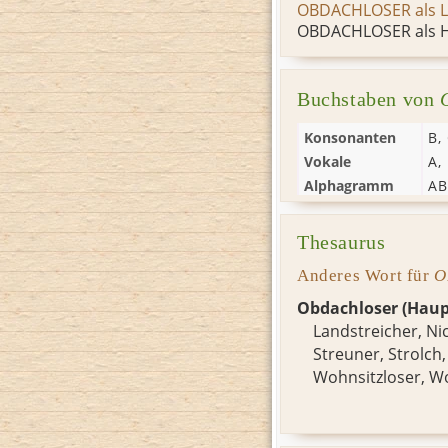
OBDACHLOSER als 
OBDACHLOSER als H
Buchstaben von
Konsonanten
B
,
Vokale
A
,
Alphagramm
A
Thesaurus
Anderes Wort für
O
Obdachloser (Haup
Landstreicher
,
Ni
Streuner
,
Strolch
Wohnsitzloser
,
Wo