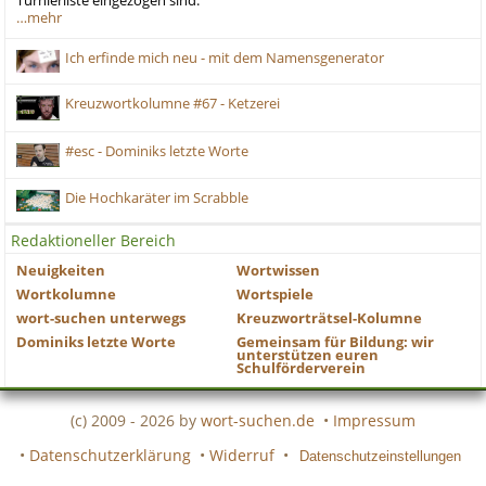
Turnierliste eingezogen sind.
…mehr
Ich erfinde mich neu - mit dem Namensgenerator
Kreuzwortkolumne #67 - Ketzerei
#esc - Dominiks letzte Worte
Die Hochkaräter im Scrabble
Redaktioneller Bereich
Neuigkeiten
Wortwissen
Wortkolumne
Wortspiele
wort-suchen unterwegs
Kreuzworträtsel-Kolumne
Dominiks letzte Worte
Gemeinsam für Bildung: wir
unterstützen euren
Schulförderverein
(c) 2009 - 2026 by
wort-suchen.de
•
Impressum
•
Datenschutzerklärung
•
Widerruf
•
Datenschutzeinstellungen