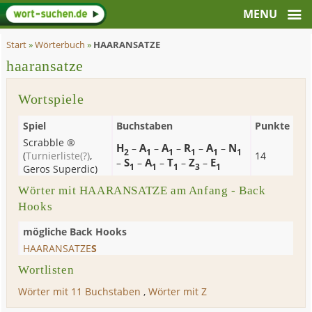
Start
»
Wörterbuch
»
HAARANSATZE
haaransatze
Wortspiele
Spiel
Buchstaben
Punkte
Scrabble ®
H
A
A
R
A
N
–
–
–
–
–
2
1
1
1
1
1
(
Turnierliste
(?)
,
14
S
A
T
Z
E
–
–
–
–
–
1
1
1
3
1
Geros Superdic
)
Wörter mit HAARANSATZE am Anfang - Back
Hooks
mögliche Back Hooks
HAARANSATZE
S
Wortlisten
Wörter mit 11 Buchstaben
,
Wörter mit Z