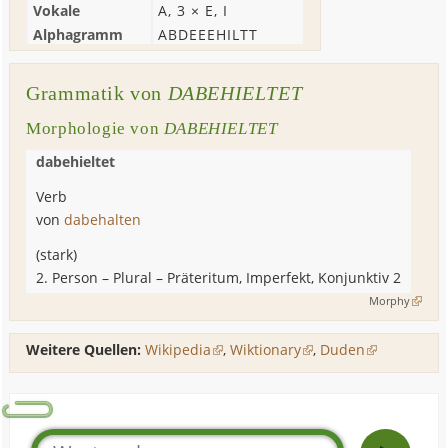
Vokale
A
, 3 ×
E
,
I
Alphagramm
ABDEEEHILTT
Grammatik von
DABEHIELTET
Morphologie von
DABEHIELTET
dabehieltet
Verb
von
dabehalten
(
stark
)
2. Person
–
Plural
– Präteritum, Imperfekt, Konjunktiv 2
Morphy
Weitere Quellen:
Wikipedia
,
Wiktionary
,
Duden