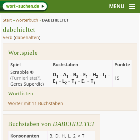
Start
»
Wörterbuch
»
DABEHIELTET
dabehieltet
Verb
(
dabehalten
)
Wortspiele
Spiel
Buchstaben
Punkte
Scrabble ®
D
A
B
E
H
I
–
–
–
–
–
–
1
1
3
1
2
1
(
Turnierliste
(?)
,
15
E
L
T
E
T
–
–
–
–
1
2
1
1
1
Geros Superdic
)
Wortlisten
Wörter mit 11 Buchstaben
Buchstaben von
DABEHIELTET
Konsonanten
B
,
D
,
H
,
L
, 2 ×
T