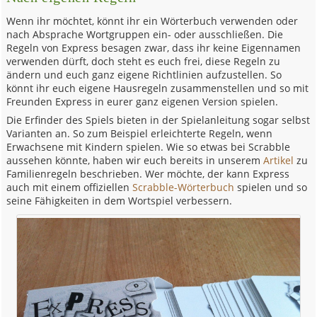
Wenn ihr möchtet, könnt ihr ein Wörterbuch verwenden oder
nach Absprache Wortgruppen ein- oder ausschließen. Die
Regeln von Express besagen zwar, dass ihr keine Eigennamen
verwenden dürft, doch steht es euch frei, diese Regeln zu
ändern und euch ganz eigene Richtlinien aufzustellen. So
könnt ihr euch eigene Hausregeln zusammenstellen und so mit
Freunden Express in eurer ganz eigenen Version spielen.
Die Erfinder des Spiels bieten in der Spielanleitung sogar selbst
Varianten an. So zum Beispiel erleichterte Regeln, wenn
Erwachsene mit Kindern spielen. Wie so etwas bei Scrabble
aussehen könnte, haben wir euch bereits in unserem
Artikel
zu
Familienregeln beschrieben. Wer möchte, der kann Express
auch mit einem offiziellen
Scrabble-Wörterbuch
spielen und so
seine Fähigkeiten in dem Wortspiel verbessern.