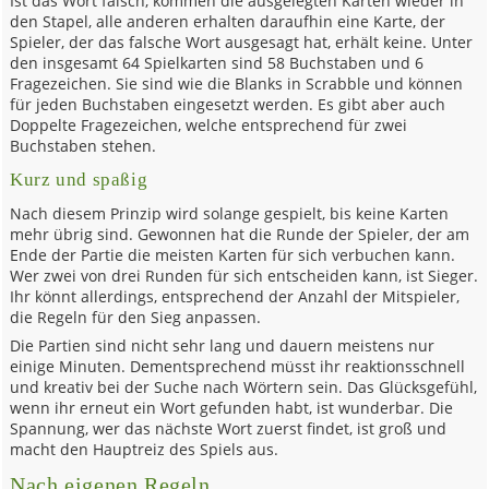
Ist das Wort falsch, kommen die ausgelegten Karten wieder in
den Stapel, alle anderen erhalten daraufhin eine Karte, der
Spieler, der das falsche Wort ausgesagt hat, erhält keine. Unter
den insgesamt 64 Spielkarten sind 58 Buchstaben und 6
Fragezeichen. Sie sind wie die Blanks in Scrabble und können
für jeden Buchstaben eingesetzt werden. Es gibt aber auch
Doppelte Fragezeichen, welche entsprechend für zwei
Buchstaben stehen.
Kurz und spaßig
Nach diesem Prinzip wird solange gespielt, bis keine Karten
mehr übrig sind. Gewonnen hat die Runde der Spieler, der am
Ende der Partie die meisten Karten für sich verbuchen kann.
Wer zwei von drei Runden für sich entscheiden kann, ist Sieger.
Ihr könnt allerdings, entsprechend der Anzahl der Mitspieler,
die Regeln für den Sieg anpassen.
Die Partien sind nicht sehr lang und dauern meistens nur
einige Minuten. Dementsprechend müsst ihr reaktionsschnell
und kreativ bei der Suche nach Wörtern sein. Das Glücksgefühl,
wenn ihr erneut ein Wort gefunden habt, ist wunderbar. Die
Spannung, wer das nächste Wort zuerst findet, ist groß und
macht den Hauptreiz des Spiels aus.
Nach eigenen Regeln