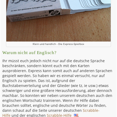
Klein und handlich - Die Express-Spielbox
Warum nicht auf Englisch?
Ihr müsst euch jedoch nicht nur auf die deutsche Sprache
beschränken, sondern könnt euch mit den Karten
ausprobieren. Express kann somit auch auf anderen Sprachen
gespielt werden. So haben wir es einmal versucht, nur auf
Englisch zu spielen. Das ist, aufgrund der
Buchstabenverteilung und der Glieder (wie tz, ie usw.) etwas
schwieriger und eine größere Herausforderung, aber dennoch
machbar. So konnten wir neben unserem deutschen auch den
englischen Wortschatz trainieren. Wenn ihr Hilfe dabei
brauchen solltet, englische und deutsche Wörter zu finden,
dann schaut auf die Seite unserer deutschen
Scrabble-
Hilfe
und der englischen
Scrabble-Hilfe
.