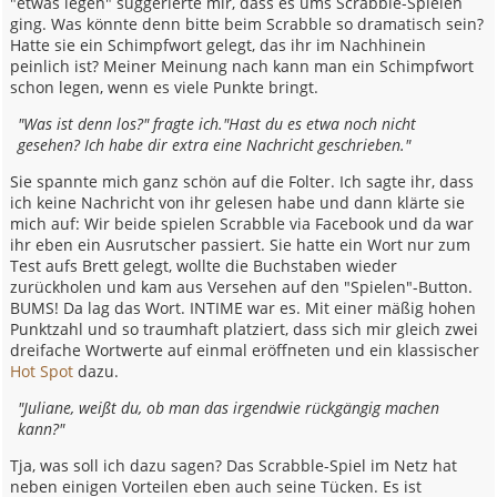
"etwas legen" suggerierte mir, dass es ums Scrabble-Spielen
ging. Was könnte denn bitte beim Scrabble so dramatisch sein?
Hatte sie ein Schimpfwort gelegt, das ihr im Nachhinein
peinlich ist? Meiner Meinung nach kann man ein Schimpfwort
schon legen, wenn es viele Punkte bringt.
"Was ist denn los?" fragte ich."Hast du es etwa noch nicht
gesehen? Ich habe dir extra eine Nachricht geschrieben."
Sie spannte mich ganz schön auf die Folter. Ich sagte ihr, dass
ich keine Nachricht von ihr gelesen habe und dann klärte sie
mich auf: Wir beide spielen Scrabble via Facebook und da war
ihr eben ein Ausrutscher passiert. Sie hatte ein Wort nur zum
Test aufs Brett gelegt, wollte die Buchstaben wieder
zurückholen und kam aus Versehen auf den "Spielen"-Button.
BUMS! Da lag das Wort. INTIME war es. Mit einer mäßig hohen
Punktzahl und so traumhaft platziert, dass sich mir gleich zwei
dreifache Wortwerte auf einmal eröffneten und ein klassischer
Hot Spot
dazu.
"Juliane, weißt du, ob man das irgendwie rückgängig machen
kann?"
Tja, was soll ich dazu sagen? Das Scrabble-Spiel im Netz hat
neben einigen Vorteilen eben auch seine Tücken. Es ist