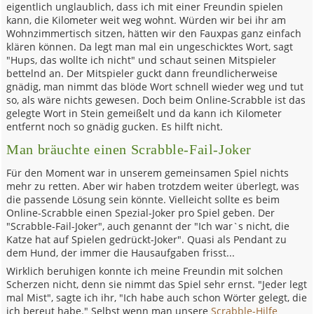
eigentlich unglaublich, dass ich mit einer Freundin spielen
kann, die Kilometer weit weg wohnt. Würden wir bei ihr am
Wohnzimmertisch sitzen, hätten wir den Fauxpas ganz einfach
klären können. Da legt man mal ein ungeschicktes Wort, sagt
"Hups, das wollte ich nicht" und schaut seinen Mitspieler
bettelnd an. Der Mitspieler guckt dann freundlicherweise
gnädig, man nimmt das blöde Wort schnell wieder weg und tut
so, als wäre nichts gewesen. Doch beim Online-Scrabble ist das
gelegte Wort in Stein gemeißelt und da kann ich Kilometer
entfernt noch so gnädig gucken. Es hilft nicht.
Man bräuchte einen Scrabble-Fail-Joker
Für den Moment war in unserem gemeinsamen Spiel nichts
mehr zu retten. Aber wir haben trotzdem weiter überlegt, was
die passende Lösung sein könnte. Vielleicht sollte es beim
Online-Scrabble einen Spezial-Joker pro Spiel geben. Der
"Scrabble-Fail-Joker", auch genannt der "Ich war`s nicht, die
Katze hat auf Spielen gedrückt-Joker". Quasi als Pendant zu
dem Hund, der immer die Hausaufgaben frisst...
Wirklich beruhigen konnte ich meine Freundin mit solchen
Scherzen nicht, denn sie nimmt das Spiel sehr ernst. "Jeder legt
mal Mist", sagte ich ihr, "Ich habe auch schon Wörter gelegt, die
ich bereut habe." Selbst wenn man unsere
Scrabble-Hilfe