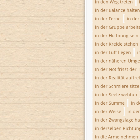
in den Weg treten
in der Balance halten
in der Ferne
in der
in der Gruppe arbeit
in der Hoffnung sein
in der Kreide stehen
in der Luft liegen
i
in der näheren Umg
In der Not frisst der 
in der Realität auftr
in der Schmiere sitz
in der Seele wehtun
in der Summe
in d
in der Weise
in der
in der Zwangslage h
in derselben Richtun
in die Arme nehmen