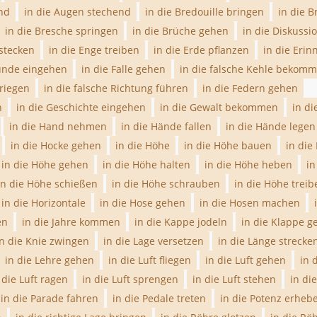
nd
in die Augen stechend
in die Bredouille bringen
in die 
in die Bresche springen
in die Brüche gehen
in die Diskussi
 stecken
in die Enge treiben
in die Erde pflanzen
in die Eri
ründe eingehen
in die Falle gehen
in die falsche Kehle bekom
kriegen
in die falsche Richtung führen
in die Federn gehen
n
in die Geschichte eingehen
in die Gewalt bekommen
in di
in die Hand nehmen
in die Hände fallen
in die Hände legen
in die Hocke gehen
in die Höhe
in die Höhe bauen
in die
in die Höhe gehen
in die Höhe halten
in die Höhe heben
in
in die Höhe schießen
in die Höhe schrauben
in die Höhe treib
in die Horizontale
in die Hose gehen
in die Hosen machen
en
in die Jahre kommen
in die Kappe jodeln
in die Klappe g
in die Knie zwingen
in die Lage versetzen
in die Länge strecke
in die Lehre gehen
in die Luft fliegen
in die Luft gehen
in 
 die Luft ragen
in die Luft sprengen
in die Luft stehen
in di
in die Parade fahren
in die Pedale treten
in die Potenz erheb