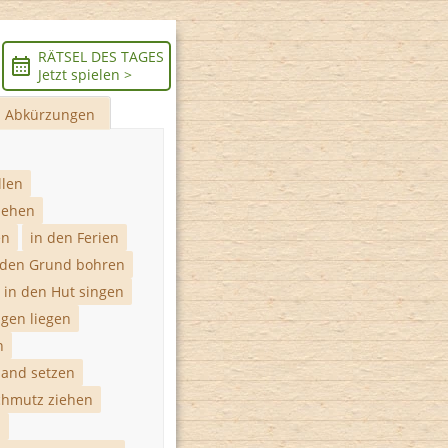
RÄTSEL DES TAGES
Jetzt spielen >
Abkürzungen
llen
iehen
en
in den Ferien
 den Grund bohren
in den Hut singen
ügen liegen
n
Sand setzen
chmutz ziehen
n