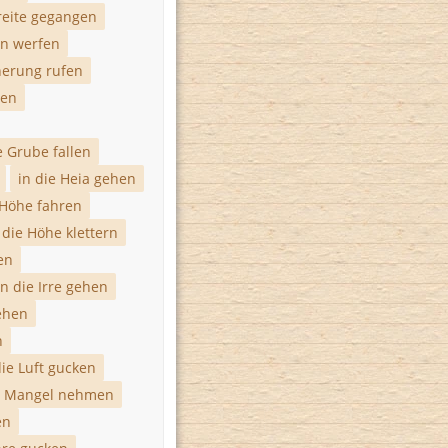
Breite gegangen
on werfen
nnerung rufen
men
e Grube fallen
in die Heia gehen
 Höhe fahren
 die Höhe klettern
en
in die Irre gehen
ehen
n
die Luft gucken
e Mangel nehmen
en