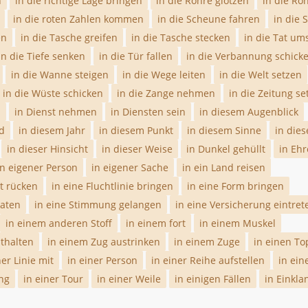
n
in die richtige Lage bringen
in die Röhre glotzen
in die Rö
in die roten Zahlen kommen
in die Scheune fahren
in die 
en
in die Tasche greifen
in die Tasche stecken
in die Tat um
in die Tiefe senken
in die Tür fallen
in die Verbannung schick
in die Wanne steigen
in die Wege leiten
in die Welt setzen
in die Wüste schicken
in die Zange nehmen
in die Zeitung se
n
in Dienst nehmen
in Diensten sein
in diesem Augenblick
d
in diesem Jahr
in diesem Punkt
in diesem Sinne
in dies
in dieser Hinsicht
in dieser Weise
in Dunkel gehüllt
in Ehr
in eigener Person
in eigener Sache
in ein Land reisen
ht rücken
in eine Fluchtlinie bringen
in eine Form bringen
raten
in eine Stimmung gelangen
in eine Versicherung eintret
in einem anderen Stoff
in einem fort
in einem Muskel
sthalten
in einem Zug austrinken
in einem Zuge
in einen To
ner Linie mit
in einer Person
in einer Reihe aufstellen
in ein
ung
in einer Tour
in einer Weile
in einigen Fällen
in Einkla