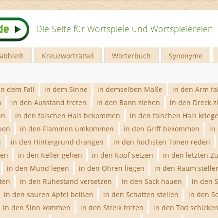
Die Seite für Wortspiele und Wortspielereien
rabble®
Kreuzworträtsel
Wörterbuch
Synonyme
in dem Fall
in dem Sinne
in demselben Maße
in den Arm fa
n
in den Ausstand treten
in den Bann ziehen
in den Dreck z
en
in den falschen Hals bekommen
in den falschen Hals krieg
ben
in den Flammen umkommen
in den Griff bekommen
in
n
in den Hintergrund drängen
in den höchsten Tönen reden
ben
in den Keller gehen
in den Kopf setzen
in den letzten Z
in den Mund legen
in den Ohren liegen
in den Raum stelle
ten
in den Ruhestand versetzen
in den Sack hauen
in den 
in den sauren Apfel beißen
in den Schatten stellen
in den S
in den Sinn kommen
in den Streik treten
in den Tod schicke