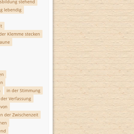
usbildung stehend
ng lebendig
lt
 der Klemme stecken
Laune
en
in
n
in der Stimmung
 der Verfassung
 von
in der Zwischenzeit
ehen
end