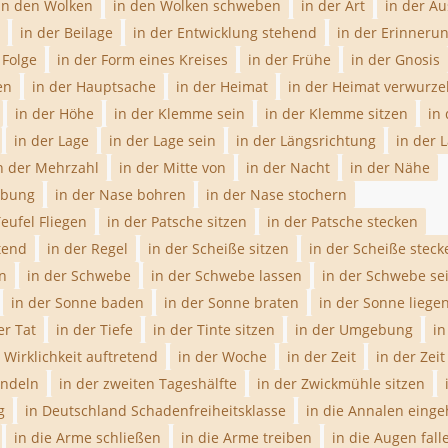
in den Wolken
in den Wolken schweben
in der Art
in der A
in der Beilage
in der Entwicklung stehend
in der Erinneru
 Folge
in der Form eines Kreises
in der Frühe
in der Gnosis
en
in der Hauptsache
in der Heimat
in der Heimat verwurze
in der Höhe
in der Klemme sein
in der Klemme sitzen
in
in der Lage
in der Lage sein
in der Längsrichtung
in der 
n der Mehrzahl
in der Mitte von
in der Nacht
in der Nähe
ebung
in der Nase bohren
in der Nase stochern
Teufel Fliegen
in der Patsche sitzen
in der Patsche stecken
etend
in der Regel
in der Scheiße sitzen
in der Scheiße steck
en
in der Schwebe
in der Schwebe lassen
in der Schwebe se
in der Sonne baden
in der Sonne braten
in der Sonne liege
er Tat
in der Tiefe
in der Tinte sitzen
in der Umgebung
in
 Wirklichkeit auftretend
in der Woche
in der Zeit
in der Zeit
andeln
in der zweiten Tageshälfte
in der Zwickmühle sitzen
g
in Deutschland Schadenfreiheitsklasse
in die Annalen eing
in die Arme schließen
in die Arme treiben
in die Augen fall