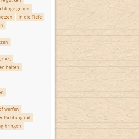
hre gucken
Schlinge gehen
setzen
in die Tiefe
en
tzen
er Art
en halten
en
pf werfen
er Richtung mit
ng bringen