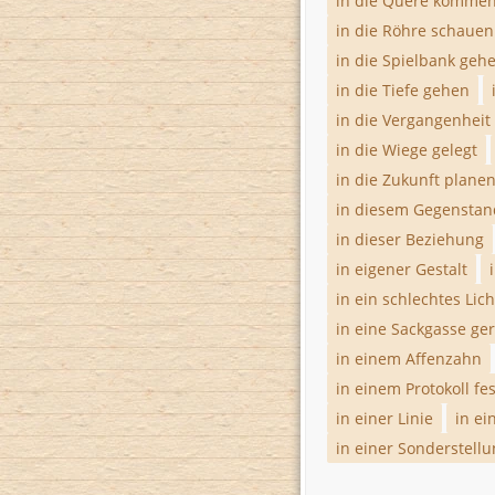
in die Quere komme
in die Röhre schauen
in die Spielbank geh
in die Tiefe gehen
in die Vergangenheit
in die Wiege gelegt
in die Zukunft plane
in diesem Gegenstan
in dieser Beziehung
in eigener Gestalt
in ein schlechtes Lic
in eine Sackgasse ge
in einem Affenzahn
in einem Protokoll fe
in einer Linie
in ei
in einer Sonderstell