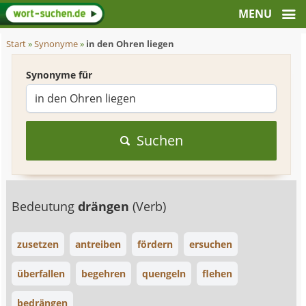
Start
»
Synonyme
»
in den Ohren liegen
Synonyme für
Suchen
Bedeutung
drängen
(Verb)
zusetzen
antreiben
fördern
ersuchen
überfallen
begehren
quengeln
flehen
bedrängen