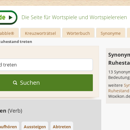
Die Seite für Wortspiele und Wortspielereien
rabble®
Kreuzworträtsel
Wörterbuch
Synonyme
Ruhestand treten
Synonym
Ruhesta
13 Synonym
Bedeutung
Suchen
weitere
Sy
Ruhestand
Woxikon.d
ben
(Verb)
aufhören
Aussteigen
Abtreten