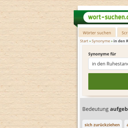
Wörter suchen
Sc
Start
»
Synonyme
»
in den 
Synonyme für
Bedeutung
aufge
sich zurückziehen