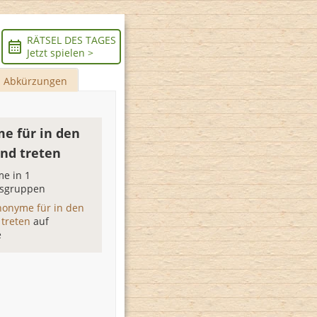
RÄTSEL DES TAGES
Jetzt spielen >
Abkürzungen
e für in den
nd treten
e in 1
sgruppen
nonyme für in den
 treten
auf
e