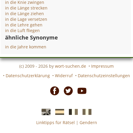
in die Knie zwingen
in die Länge strecken
in die Länge ziehen
in die Lage versetzen
in die Lehre gehen
in die Luft fliegen
ähnliche Synonyme
in die Jahre kommen
(c) 2009 - 2026 by
wort-suchen.de
•
Impressum
•
Datenschutzerklärung
•
Widerruf
•
Datenschutzeinstellungen
Facebook
Twitter
Youtube
Linktipps für Rätsel
|
Gendern
Englische
Spanische
französiche
italienische