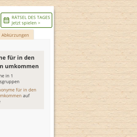
RÄTSEL DES TAGES
Jetzt spielen >
Abkürzungen
e für in den
en umkommen
e in 1
sgruppen
nonyme für in den
 umkommen
auf
e