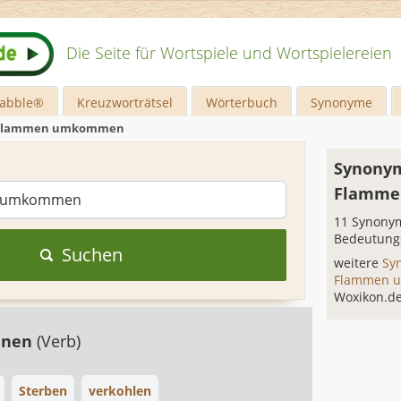
Die Seite für Wortspiele und Wortspielereien
rabble®
Kreuzworträtsel
Wörterbuch
Synonyme
 Flammen umkommen
Synonym
Flamm
11 Synonym
Bedeutung
Suchen
weitere
Sy
Flammen
Woxikon.d
nnen
(Verb)
Sterben
verkohlen