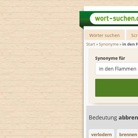
Wörter suchen
Sc
Start
»
Synonyme
»
in den
Synonyme für
Bedeutung
abbre
verlodern
brennen