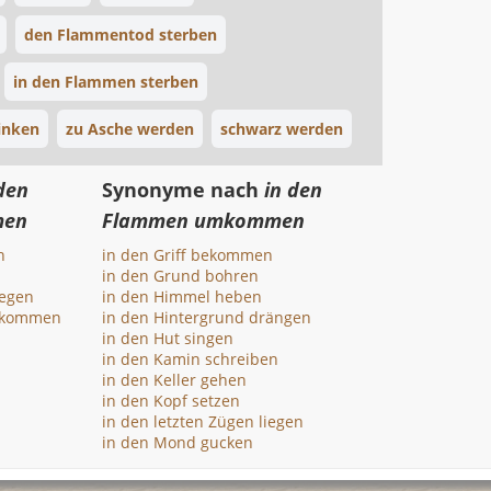
den Flammentod sterben
in den Flammen sterben
inken
zu Asche werden
schwarz werden
den
Synonyme nach
in den
men
Flammen umkommen
n
in den Griff bekommen
in den Grund bohren
iegen
in den Himmel heben
bekommen
in den Hintergrund drängen
in den Hut singen
in den Kamin schreiben
in den Keller gehen
in den Kopf setzen
in den letzten Zügen liegen
in den Mond gucken