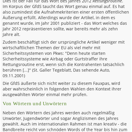
Dies ist der Fall für das Wort des Jahres 2012
Rettungsroutine
.
Im Korpus der GfdS taucht das Wort genau einmal auf. Es hat
also zumindest die Aufnahmekriterien einer ersten öffentlichen
Äußerung erfüllt. Allerdings wurde der Artikel, in dem es
genannt wurde, im Jahr 2001 publiziert - das Wort welches das
Jahr 2012 repräsentieren sollte, war bereits mehr als zehn
Jahre alt.
Zudem beschäftigt sich der ursprüngliche Artikel weniger mit
wirtschaftlichen Themen der EU als viel mehr mit
Sicherheitssystemen von Pkws: "Denn heute starten
Sicherheitssysteme wie Airbag oder Gurtstraffer ihre
Rettungsroutine erst, wenn sich die Kontrahenten tatsächlich
berühren [...]" (St. Galler Tegeblatt, Das sehende Auto,
09.11.2001)
Die GfdS äußerte sich nicht weiter zu diesem Fauxpas, wird
aber wahrscheinlich in folgenden Wahlen den Kontext ihrer
ausgewählten Wörter einmal mehr prüfen.
Von Wörtern und Unwörtern
Neben den Wörtern des Jahres werden auch regelmäßig
Unwörter, Jugendwörter und sogar Anglizismen des Jahres
gewählt. Auch im internationalen Rahmen ist man kreativ - die
Bandbreite reicht von schnöden Words of the Year bis hin zum