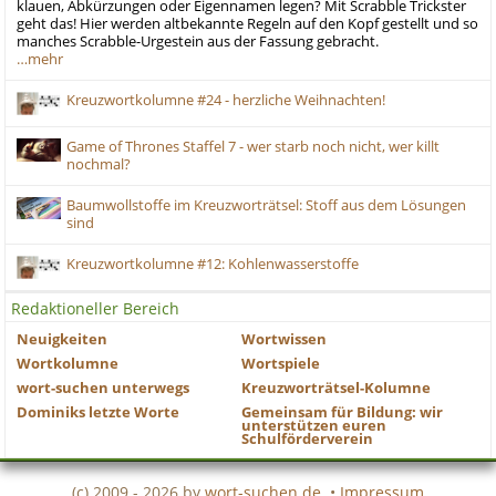
klauen, Abkürzungen oder Eigennamen legen? Mit Scrabble Trickster
geht das! Hier werden altbekannte Regeln auf den Kopf gestellt und so
manches Scrabble-Urgestein aus der Fassung gebracht.
…mehr
Kreuzwortkolumne #24 - herzliche Weihnachten!
Game of Thrones Staffel 7 - wer starb noch nicht, wer killt
nochmal?
Baumwollstoffe im Kreuzworträtsel: Stoff aus dem Lösungen
sind
Kreuzwortkolumne #12: Kohlenwasserstoffe
Redaktioneller Bereich
Neuigkeiten
Wortwissen
Wortkolumne
Wortspiele
wort-suchen unterwegs
Kreuzworträtsel-Kolumne
Dominiks letzte Worte
Gemeinsam für Bildung: wir
unterstützen euren
Schulförderverein
(c) 2009 - 2026 by
wort-suchen.de
•
Impressum