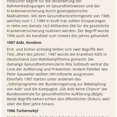
Politischer Begriff für die Veränderung der
Rahmenbedingungen im Gesundheitswesen und der
Krankenversicherung durch gesetzgeberische
Maßnahmen. Mit dem Gesundheitsreformgesetz von 1988,
welches zum 1.1.1989 in Kraft trat, sollten Einsparungen
in Höhe von damals 14,5 Milliarden DM für die gesetzliche
Krankenversicherung realisiert werden. Der Begriff wurde
1996 auch als Kandidat zum Unwort des Jahres gehandelt.
1987 Aids, Kondom
Erst- und bisher einmalig teilten sich zwei Begriffe den
Titel „Wort des Jahres“. 1987 wurde die Krankheit AIDS in
Deutschland zum Wahlkampfthema gemacht. Die
damalige Gesundheitsministerin Rita Süßmuth vertrat die
Linie der Aufklärung und Prävention. Andere Politiker wie
Peter Gauweiler wollten HIV-Infizierte ausgrenzen.
Ebenfalls 1987 starten unter anderem das
„Sofortprogramm der Bundesregierung zur Bekämpfung
von Aids“ und die Kampagne „Gib Aids keine Chance“ der
Bundeszentrale für gesundheitliche Aufklärung (BZgA).
Beide Begriffe beherrschten den öffentlichen Diskurs, weit
über die 80er Jahre hinaus.
1986 Tschernobyl