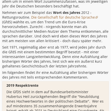
allem um in einem Wort zusammenzufassen, was im jeweiligen
Jahr die Deutschen besonders beschäftigt hat.
Nehmen wir zum Beispiel das
Wort des Jahres
2012 -
Rettungsroutine.
Die Gesellschaft für deutsche Sprache
(GfdS) wählte es, um den Trend um die Euro-Krise
hervorzuheben. Zurecht - nirgends konnte man als
durchschnittlicher Medien-Nutzer dem Thema entkommen, alle
sprachen darüber. Und doch wird eben dieses Wort des Jahres
mit am meisten von allen kritisiert - doch dazu später mehr.
Seit 1971, regelmäßig aber erst ab 1977, wird jedes Jahr durch
die GfdS mit einem bestimmten Begriff besetzt - mit einer
interessanten Langzeitentwicklung. Denn eine Aufzählung aller
bisherigen Wörter des Jahres, liest sich wie ein äußerst kurz
gehaltenes Geschichtsbuch der letzten Jahrzehnte.
Im folgenden findet ihr eine Aufzählung aller bisherigen Wörter
des Jahres mit teils entsprechenden Kommentaren.
2019 Respektrente
Die GfDS sieht in dem auf Bundesarbeitsminister
Hubertus Heil zurückgehenden Begriff die "Neubildung
eines Hochwertwortes in der politischen Debatte". Wer es
auf mindestens 35 zusammenhängende Erwerbsjahre
bringt, erhält ab 2021 in Deutschland eine Grundrente. Als