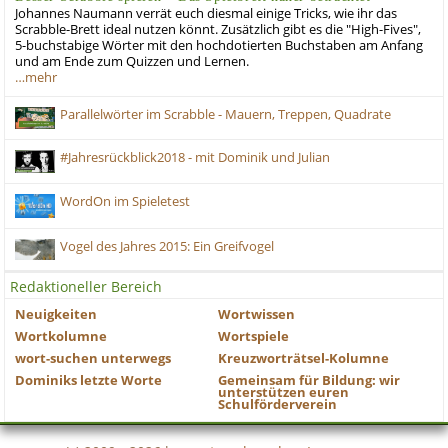
Johannes Naumann verrät euch diesmal einige Tricks, wie ihr das
Scrabble-Brett ideal nutzen könnt. Zusätzlich gibt es die "High-Fives",
5-buchstabige Wörter mit den hochdotierten Buchstaben am Anfang
und am Ende zum Quizzen und Lernen.
…mehr
Parallelwörter im Scrabble - Mauern, Treppen, Quadrate
#Jahresrückblick2018 - mit Dominik und Julian
WordOn im Spieletest
Vogel des Jahres 2015: Ein Greifvogel
Redaktioneller Bereich
Neuigkeiten
Wortwissen
Wortkolumne
Wortspiele
wort-suchen unterwegs
Kreuzworträtsel-Kolumne
Dominiks letzte Worte
Gemeinsam für Bildung: wir
unterstützen euren
Schulförderverein