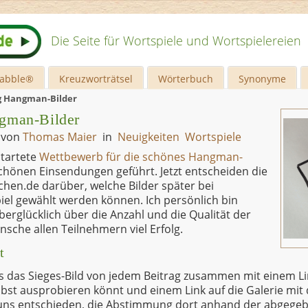
Die Seite für Wortspiele und Wortspielereien
rabble®
Kreuzworträtsel
Wörterbuch
Synonyme
 Hangman-Bilder
gman-Bilder
3
von
Thomas Maier
in
Neuigkeiten
Wortspiele
tartete
Wettbewerb für die schönes Hangman-
hönen Einsendungen geführt. Jetzt entscheiden die
hen.de darüber, welche Bilder später bei
l gewählt werden können. Ich persönlich bin
berglücklich über die Anzahl und die Qualität der
che allen Teilnehmern viel Erfolg.
t
ls das Sieges-Bild von jedem Beitrag zusammen mit einem Lin
selbst ausprobieren könnt und einem Link auf die Galerie mit
uns entschieden, die Abstimmung dort anhand der abgegeb