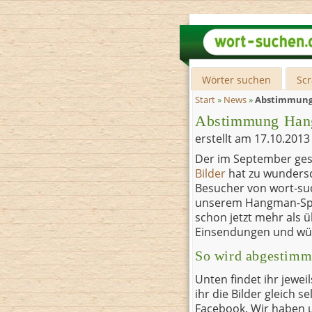
Wörter suchen
Sc
Start
»
News
»
Abstimmung
Abstimmung Han
erstellt am
17.10.201
Der im September ges
Bilder
hat zu wundersc
Besucher von wort-suc
unserem Hangman-Spie
schon jetzt mehr als ü
Einsendungen und wüns
So wird abgestimm
Unten findet ihr jewei
ihr die Bilder gleich 
Facebook. Wir haben 