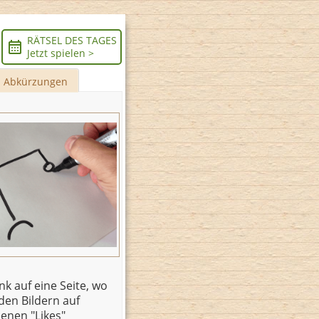
RÄTSEL DES TAGES
Jetzt spielen >
Abkürzungen
k auf eine Seite, wo
 den Bildern auf
enen "Likes"