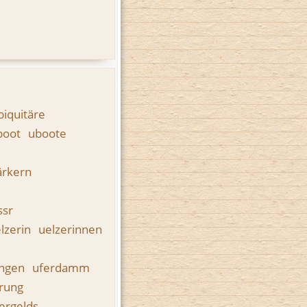
biquitäre
boot
uboote
rkern
ssr
lzerin
uelzerinnen
ungen
uferdamm
rung
ergelds