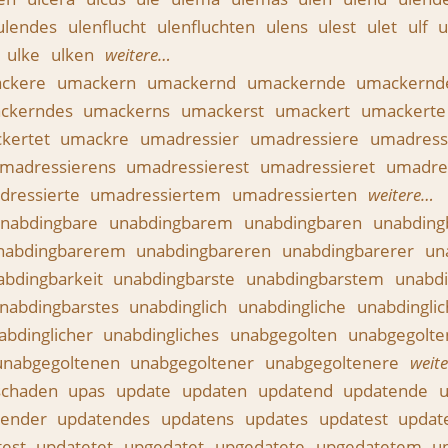
ulendes
ulenflucht
ulenfluchten
ulens
ulest
ulet
ulf
u
k
ulke
ulken
weitere…
ckere
umackern
umackernd
umackernde
umackern
ckerndes
umackerns
umackerst
umackert
umackert
kertet
umackre
umadressier
umadressiere
umadress
madressierens
umadressierest
umadressieret
umadres
dressierte
umadressiertem
umadressierten
weitere…
nabdingbare
unabdingbarem
unabdingbaren
unabding
nabdingbarerem
unabdingbareren
unabdingbarerer
un
abdingbarkeit
unabdingbarste
unabdingbarstem
unabdi
nabdingbarstes
unabdinglich
unabdingliche
unabdingli
abdinglicher
unabdingliches
unabgegolten
unabgegolte
unabgegoltenen
unabgegoltener
unabgegoltenere
weit
schaden
upas
update
updaten
updatend
updatende
tender
updatendes
updatens
updates
updatest
updat
test
updatetet
upgedatet
upgedatete
upgedatetem
u