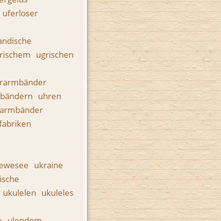
uferloser
andische
rischem
ugrischen
rarmbänder
rbändern
uhren
narmbänder
fabriken
rewesee
ukraine
ische
ukulelen
ukuleles
e
ulendem