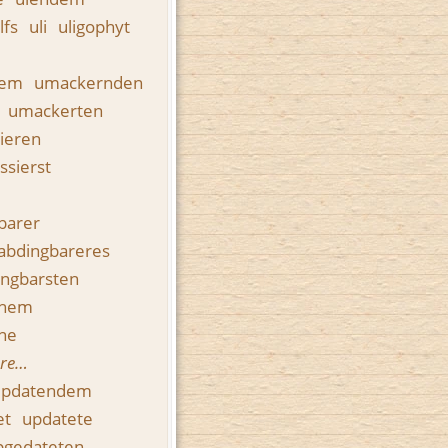
lfs
uli
uligophyt
dem
umackernden
e
umackerten
ieren
sierst
barer
abdingbareres
ngbarsten
chem
ne
ere…
updatendem
et
updatete
pgedateten