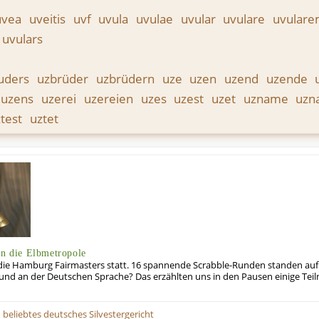
uvea
uveitis
uvf
uvula
uvulae
uvular
uvulare
uvular
uvulars
uders
uzbrüder
uzbrüdern
uze
uzen
uzend
uzende
uzens
uzerei
uzereien
uzes
uzest
uzet
uzname
uz
ztest
uztet
in die Elbmetropole
en die Hamburg Fairmasters statt. 16 spannende Scrabble-Runden standen 
e und an der Deutschen Sprache? Das erzählten uns in den Pausen einige Tei
 beliebtes deutsches Silvestergericht