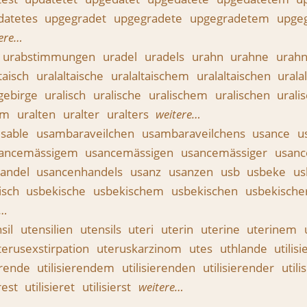
datetes
upgegradet
upgegradete
upgegradetem
upge
ere…
urabstimmungen
uradel
uradels
urahn
urahne
urah
ltaisch
uralaltaische
uralaltaischem
uralaltaischen
urala
gebirge
uralisch
uralische
uralischem
uralischen
urali
em
uralten
uralter
uralters
weitere…
usable
usambaraveilchen
usambaraveilchens
usance
u
ancemässigem
usancemässigen
usancemässiger
usanc
andel
usancenhandels
usanz
usanzen
usb
usbeke
u
isch
usbekische
usbekischem
usbekischen
usbekische
e…
sil
utensilien
utensils
uteri
uterin
uterine
uterinem
terusexstirpation
uteruskarzinom
utes
uthlande
utilis
ierende
utilisierendem
utilisierenden
utilisierender
util
erest
utilisieret
utilisierst
weitere…