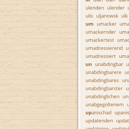
ulenden
ulender
ulis
uljanowsk
ul
um
umacker
uma
umackernder
uma
umackertest
umac
umadressierend
u
umadressiert
uma
un
unabdingbar
u
unabdingbarere
u
unabdingbares
un
unabdingbarster
u
unabdinglichen
un
unabgegoltenem
up
anischad
upani
updatenden
upda
updateten
update