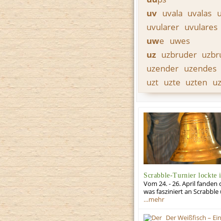
uv
uvala
uvalas
uvularer
uvulares
uw
e
uwes
uz
uzbruder
uzbr
uzender
uzendes
uzt
uzte
uzten
u
Scrabble-Turnier lockte 
Vom 24. - 26. April fand
was fasziniert an Scrabbl
…mehr
Der Weißfisch – Ein