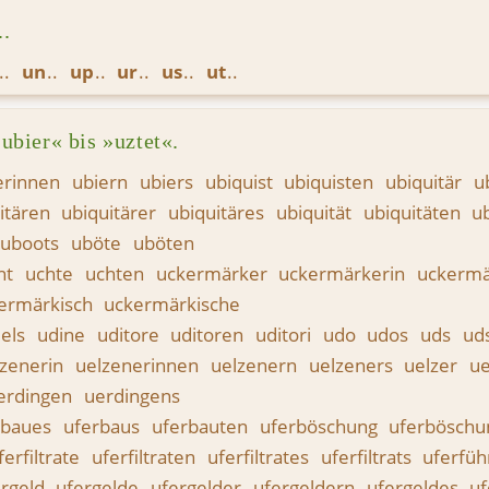
.
un
up
ur
us
ut
ubier« bis »uztet«.
erinnen
ubiern
ubiers
ubiquist
ubiquisten
ubiquitär
u
itären
ubiquitärer
ubiquitäres
ubiquität
ubiquitäten
u
uboots
uböte
uböten
ht
uchte
uchten
uckermärker
uckermärkerin
uckermä
ermärkisch
uckermärkische
els
udine
uditore
uditoren
uditori
udo
udos
uds
ud
lzenerin
uelzenerinnen
uelzenern
uelzeners
uelzer
ue
erdingen
uerdingens
rbaues
uferbaus
uferbauten
uferböschung
uferbösch
ferfiltrate
uferfiltraten
uferfiltrates
uferfiltrats
uferfüh
ergeld
ufergelde
ufergelder
ufergeldern
ufergeldes
uf