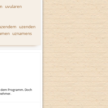
em
uvularen
uzendem
uzenden
namen
uznamens
auf dem Programm. Doch
lnehmer.