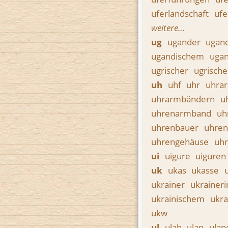
uferlandschaft
ufe
weitere…
ug
ugander
ugan
ugandischem
uga
ugrischer
ugrische
uh
uhf
uhr
uhra
uhrarmbändern
u
uhrenarmband
uh
uhrenbauer
uhren
uhrengehäuse
uh
ui
uigure
uigure
uk
ukas
ukasse
ukrainer
ukrainer
ukrainischem
ukra
ukw
ul
ulah
ulan
ula