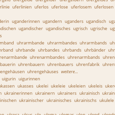
rlinie
uferlinien
uferlos
uferlose
uferlosem
uferlosen
derin
uganderinnen
ugandern
uganders
ugandisch
ug
ndischen
ugandischer
ugandisches
ugrisch
ugrische
ug
s
rmband
uhrarmbande
uhrarmbandes
uhrarmbands
uh
hrband
uhrbande
uhrbandes
uhrbands
uhrbänder
uh
renarmbande
uhrenarmbandes
uhrenarmbands
uhre
bauerin
uhrenbauern
uhrenbauers
uhrenfabrik
uhren
rengehäusen
uhrengehäuses
weitere…
n
uigurin
uigurinnen
ukassen
ukasses
ukelei
ukeleie
ukeleien
ukeleis
uke
in
ukrainerinnen
ukrainern
ukrainers
ukrainisch
ukrain
inischen
ukrainischer
ukrainisches
ukrainischs
ukulele
nen
ulcera
ulcus
ule
ulema
ulemas
ulen
ulend
ulend