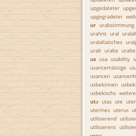
upgedateter
upge
upgegradeter
weit
ur
urabstimmung
urahns
ural
urala
uralaltaisches
ural
uralt
uralte
uralt
us
usa
usability
usancemässige
us
usancen
usancenh
usbekinnen
usbek
usbekischs
weiter
ut
a
utas
ute
uten
uterines
uterus
u
utilisierend
utilis
utilisierens
utilisi
uu
ps