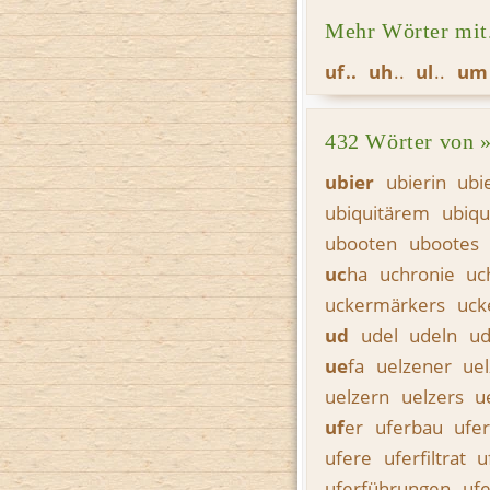
Mehr Wörter mit.
uf
uh
ul
um
432 Wörter von »
ub
ier
ubierin
ubi
ubiquitärem
ubiqu
ubooten
ubootes
uc
ha
uchronie
uc
uckermärkers
uck
ud
udel
udeln
ud
ue
fa
uelzener
ue
uelzern
uelzers
u
uf
er
uferbau
ufe
ufere
uferfiltrat
u
uferführungen
uf