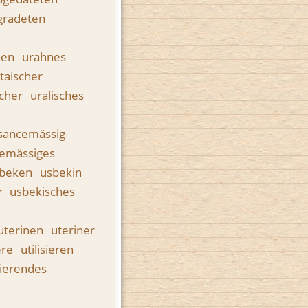
gradeten
nen
urahnes
ltaischer
scher
uralisches
sancemässig
emässiges
sbeken
usbekin
r
usbekisches
uterinen
uteriner
iere
utilisieren
isierendes