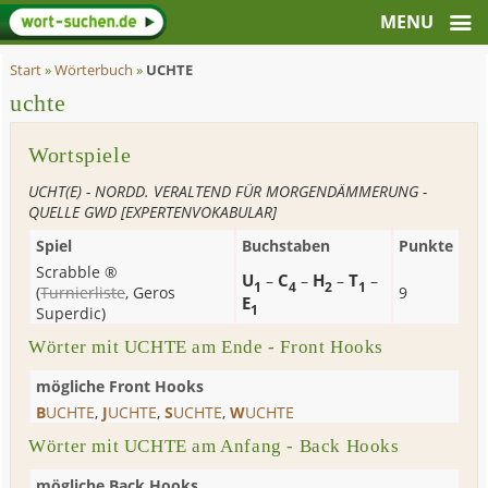
Start
»
Wörterbuch
»
UCHTE
uchte
Wortspiele
UCHT(E) - NORDD. VERALTEND FÜR MORGENDÄMMERUNG -
QUELLE GWD [EXPERTENVOKABULAR]
Spiel
Buchstaben
Punkte
Scrabble ®
U
C
H
T
–
–
–
–
1
4
2
1
(
Turnierliste
,
Geros
9
E
1
Superdic
)
Wörter mit UCHTE am Ende - Front Hooks
mögliche Front Hooks
B
UCHTE
,
J
UCHTE
,
S
UCHTE
,
W
UCHTE
Wörter mit UCHTE am Anfang - Back Hooks
mögliche Back Hooks