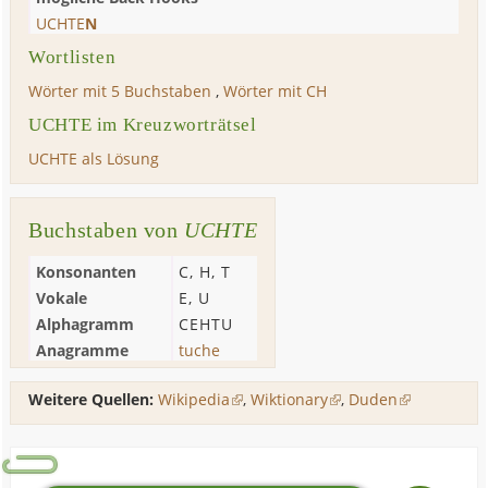
UCHTE
N
Wortlisten
Wörter mit 5 Buchstaben
,
Wörter mit CH
UCHTE im Kreuzworträtsel
UCHTE als Lösung
Buchstaben von
UCHTE
Konsonanten
C
,
H
,
T
Vokale
E
,
U
Alphagramm
CEHTU
Anagramme
tuche
Weitere Quellen:
Wikipedia
,
Wiktionary
,
Duden