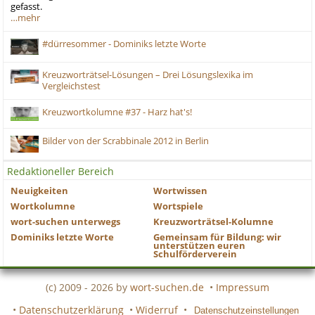
gefasst.
…mehr
#dürresommer - Dominiks letzte Worte
Kreuzworträtsel-Lösungen – Drei Lösungslexika im
Vergleichstest
Kreuzwortkolumne #37 - Harz hat's!
Bilder von der Scrabbinale 2012 in Berlin
Redaktioneller Bereich
Neuigkeiten
Wortwissen
Wortkolumne
Wortspiele
wort-suchen unterwegs
Kreuzworträtsel-Kolumne
Dominiks letzte Worte
Gemeinsam für Bildung: wir
unterstützen euren
Schulförderverein
(c) 2009 - 2026 by
wort-suchen.de
•
Impressum
•
Datenschutzerklärung
•
Widerruf
•
Datenschutzeinstellungen