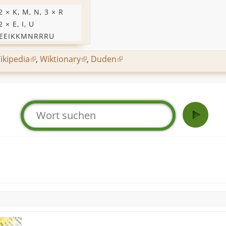
 2 ×
K
,
M
,
N
, 3 ×
R
 2 ×
E
,
I
,
U
EEIKKMNRRRU
ikipedia
,
Wiktionary
,
Duden