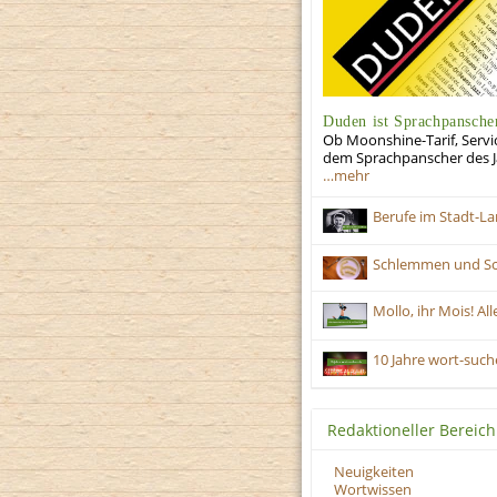
Duden ist Sprachpansche
Ob Moonshine-Tarif, Serv
dem Sprachpanscher des Ja
…mehr
Berufe im Stadt-La
Schlemmen und Scra
Mollo, ihr Mois! A
10 Jahre wort-suche
Redaktioneller Bereich
Neuigkeiten
Wortwissen