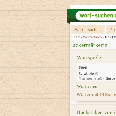
Wörter suchen
Sc
Start
»
Wörterbuch
»
UCKE
uckermärkerin
Wortspiele
Spiel
Scrabble ®
(
Turnierliste
(?)
,
Geros
Wortlisten
Wörter mit 13 Buch
Buchstaben von