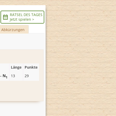
RÄTSEL DES TAGES
Jetzt spielen >
Abkürzungen
Länge
Punkte
N
–
13
29
1