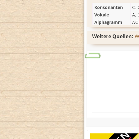
Konsonanten
C
,
Vokale
Ä
,
Alphagramm
ÄC
Weitere Quellen:
W