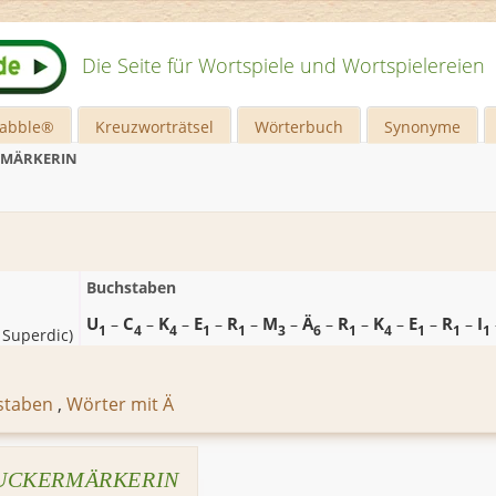
Die Seite für Wortspiele und Wortspielereien
rabble®
Kreuzworträtsel
Wörterbuch
Synonyme
RMÄRKERIN
Buchstaben
U
C
K
E
R
M
Ä
R
K
E
R
I
–
–
–
–
–
–
–
–
–
–
–
1
4
4
1
1
3
6
1
4
1
1
1
 Superdic
)
staben
,
Wörter mit Ä
UCKERMÄRKERIN