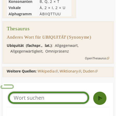
Konsonanten
B
,
Q
, 2 ×
T
Vokale
Ä
, 2 ×
I
, 2 ×
U
Alphagramm
ÄBIIQTTUU
Thesaurus
Anderes Wort für
UBIQUITÄT
(Synonyme)
Ubiquität (fachspr., lat.)
:
Allgegenwart
,
Allgegenwärtigkeit
,
Omnipräsenz
OpenThesaurus
Weitere Quellen:
Wikipedia
,
Wiktionary
,
Duden