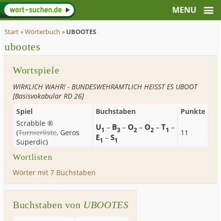
Start
»
Wörterbuch
»
UBOOTES
ubootes
Wortspiele
WIRKLICH WAHR! - BUNDESWEHRAMTLICH HEISST ES UBOOT
[Basisvokabular RD 26]
Spiel
Buchstaben
Punkte
Scrabble ®
U
B
O
O
T
–
–
–
–
–
1
3
2
2
1
(
Turnierliste
,
Geros
11
E
S
–
1
1
Superdic
)
Wortlisten
Wörter mit 7 Buchstaben
Buchstaben von
UBOOTES