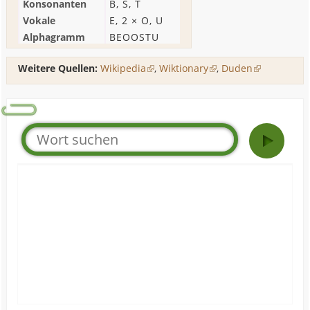
Konsonanten
B
,
S
,
T
Vokale
E
, 2 ×
O
,
U
Alphagramm
BEOOSTU
Weitere Quellen:
Wikipedia
,
Wiktionary
,
Duden