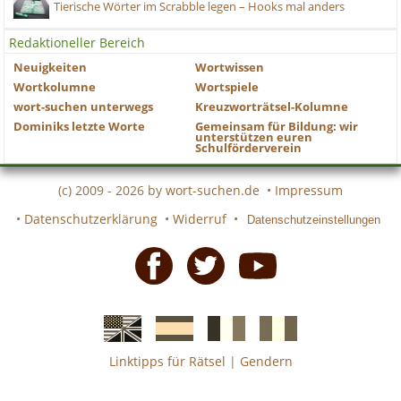
Tierische Wörter im Scrabble legen – Hooks mal anders
Redaktioneller Bereich
Neuigkeiten
Wortwissen
Wortkolumne
Wortspiele
wort-suchen unterwegs
Kreuzworträtsel-Kolumne
Dominiks letzte Worte
Gemeinsam für Bildung: wir
unterstützen euren
Schulförderverein
(c) 2009 - 2026 by
wort-suchen.de
•
Impressum
•
Datenschutzerklärung
•
Widerruf
•
Datenschutzeinstellungen
Facebook
Twitter
Youtube
Linktipps für Rätsel
|
Gendern
Englische
Spanische
französiche
italienische