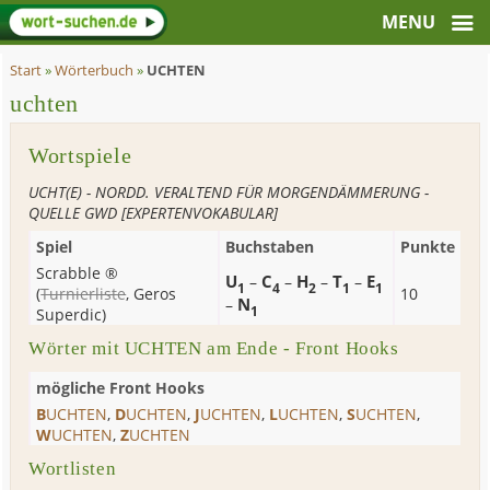
Start
»
Wörterbuch
»
UCHTEN
uchten
Wortspiele
UCHT(E) - NORDD. VERALTEND FÜR MORGENDÄMMERUNG -
QUELLE GWD [EXPERTENVOKABULAR]
Spiel
Buchstaben
Punkte
Scrabble ®
U
C
H
T
E
–
–
–
–
1
4
2
1
1
(
Turnierliste
,
Geros
10
N
–
1
Superdic
)
Wörter mit UCHTEN am Ende - Front Hooks
mögliche Front Hooks
B
UCHTEN
,
D
UCHTEN
,
J
UCHTEN
,
L
UCHTEN
,
S
UCHTEN
,
W
UCHTEN
,
Z
UCHTEN
Wortlisten