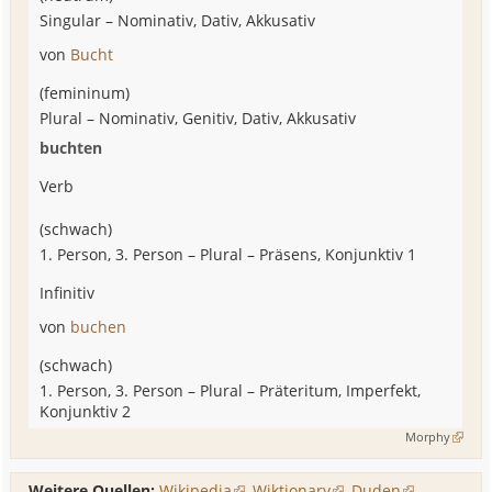
Singular
–
Nominativ, Dativ, Akkusativ
von
Bucht
(
femininum
)
Plural
–
Nominativ, Genitiv, Dativ, Akkusativ
buchten
Verb
(
schwach
)
1. Person, 3. Person
–
Plural
– Präsens, Konjunktiv 1
Infinitiv
von
buchen
(
schwach
)
1. Person, 3. Person
–
Plural
– Präteritum, Imperfekt,
Konjunktiv 2
Morphy
Weitere Quellen:
Wikipedia
,
Wiktionary
,
Duden