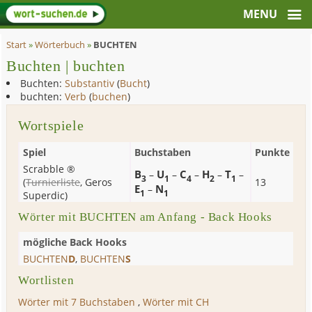
Start
»
Wörterbuch
»
BUCHTEN
Buchten | buchten
Buchten:
Substantiv
(
Bucht
)
buchten:
Verb
(
buchen
)
Wortspiele
Spiel
Buchstaben
Punkte
Scrabble ®
B
U
C
H
T
–
–
–
–
–
3
1
4
2
1
(
Turnierliste
,
Geros
13
E
N
–
1
1
Superdic
)
Wörter mit BUCHTEN am Anfang - Back Hooks
mögliche Back Hooks
BUCHTEN
D
,
BUCHTEN
S
Wortlisten
Wörter mit 7 Buchstaben
,
Wörter mit CH