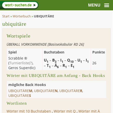
Start
»
Wörterbuch
»
UBIQUITÄRE
ubiquitäre
Wortspiele
ÜBERALL VORKOMMENDE [Basisvokabular RD 26]
Spiel
Buchstaben
Punkte
Scrabble ®
U
B
I
Q
U
I
–
–
–
–
–
1
3
1
10
1
1
(
Turnierliste
(?)
,
26
T
Ä
R
E
–
–
–
–
1
6
1
1
Geros Superdic
)
Wörter mit UBIQUITÄRE am Anfang - Back Hooks
mögliche Back Hooks
UBIQUITÄRE
M
,
UBIQUITÄRE
N
,
UBIQUITÄRE
R
,
UBIQUITÄRE
S
Wortlisten
Wörter mit 10 Buchstaben
,
Wörter mit Q
,
Wörter mit Ä