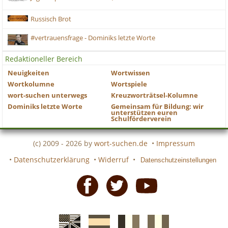
Russisch Brot
#vertrauensfrage - Dominiks letzte Worte
Redaktioneller Bereich
Neuigkeiten
Wortwissen
Wortkolumne
Wortspiele
wort-suchen unterwegs
Kreuzworträtsel-Kolumne
Dominiks letzte Worte
Gemeinsam für Bildung: wir
unterstützen euren
Schulförderverein
(c) 2009 - 2026 by
wort-suchen.de
•
Impressum
•
Datenschutzerklärung
•
Widerruf
•
Datenschutzeinstellungen
Facebook
Twitter
Youtube