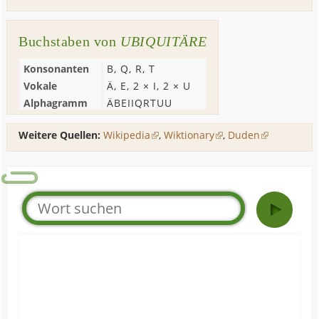
Buchstaben von
UBIQUITÄRE
Konsonanten
B
,
Q
,
R
,
T
Vokale
Ä
,
E
, 2 ×
I
, 2 ×
U
Alphagramm
ÄBEIIQRTUU
Weitere Quellen:
Wikipedia
,
Wiktionary
,
Duden