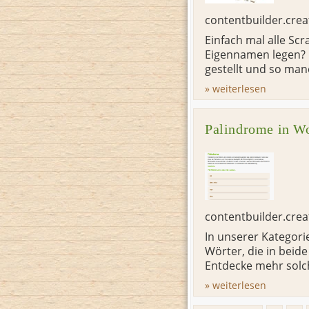
contentbuilder.cre
Einfach mal alle Sc
Eigennamen legen? M
gestellt und so man
» weiterlesen
Palindrome in Wo
contentbuilder.cre
In unserer Kategori
Wörter, die in beid
Entdecke mehr solch
» weiterlesen