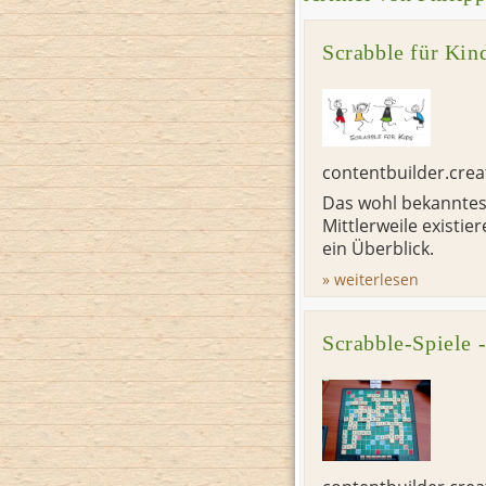
Scrabble für Kin
contentbuilder.cre
Das wohl bekanntest
Mittlerweile existi
ein Überblick.
» weiterlesen
Scrabble-Spiele 