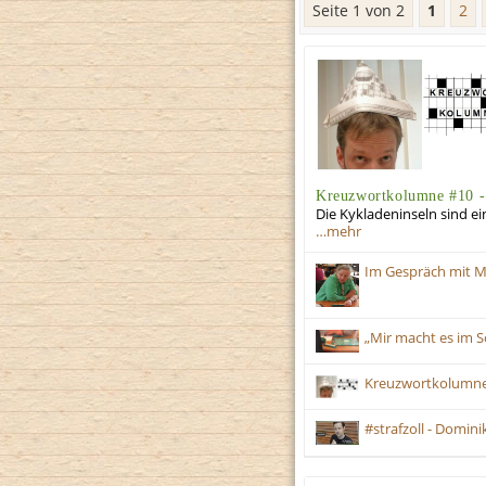
Seite 1 von 2
1
2
Kreuzwortkolumne #10 -
Die Kykladeninseln sind ei
…mehr
Im Gespräch mit M
„Mir macht es im 
Kreuzwortkolumne
#strafzoll - Domini