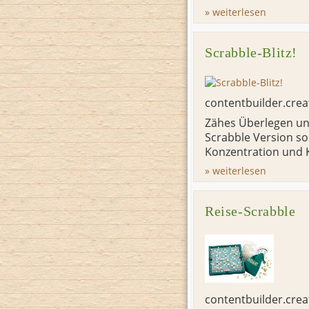
» weiterlesen
Scrabble-Blitz!
contentbuilder.cre
Zähes Überlegen und
Scrabble Version s
Konzentration und Kr
» weiterlesen
Reise-Scrabble
contentbuilder.cre