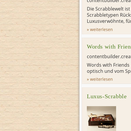
contentbuilder.cre
Die Scrabblewelt ist
Scrabbletypen Rücks
Luxusverwöhnte, für
» weiterlesen
Words with Frien
contentbuilder.cre
Words with Friends 
optisch und vom Spi
» weiterlesen
Luxus-Scrabble