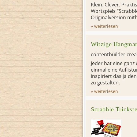
Klein. Clever. Prakt
Wortspiels "Scrabbl
Originalversion mit
» weiterlesen
Witzige Hangman
contentbuilder.cre
Jeder hat eine ganz
einmal eine Auflis
inspiriert das ja 
zu gestalten.
» weiterlesen
Scrabble Trickste