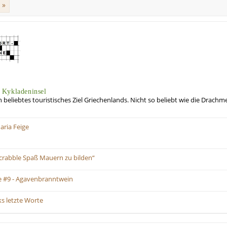
»
 Kykladeninsel
n beliebtes touristisches Ziel Griechenlands. Nicht so beliebt wie die Drach
aria Feige
Scrabble Spaß Mauern zu bilden“
 #9 - Agavenbranntwein
ks letzte Worte