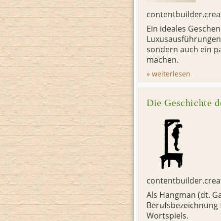
contentbuilder.cre
Ein ideales Gesche
Luxusausführungen a
sondern auch ein pa
machen.
» weiterlesen
Die Geschichte 
contentbuilder.cre
Als Hangman (dt. Ga
Berufsbezeichnung f
Wortspiels.