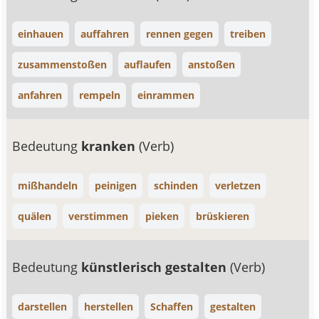
einhauen
auffahren
rennen gegen
treiben
zusammenstoßen
auflaufen
anstoßen
anfahren
rempeln
einrammen
Bedeutung
kranken
(Verb)
mißhandeln
peinigen
schinden
verletzen
quälen
verstimmen
pieken
brüskieren
Bedeutung
künstlerisch gestalten
(Verb)
darstellen
herstellen
Schaffen
gestalten