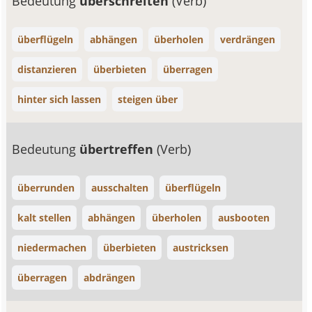
Bedeutung
überschreiten
(Verb)
überflügeln
abhängen
überholen
verdrängen
distanzieren
überbieten
überragen
hinter sich lassen
steigen über
Bedeutung
übertreffen
(Verb)
überrunden
ausschalten
überflügeln
kalt stellen
abhängen
überholen
ausbooten
niedermachen
überbieten
austricksen
überragen
abdrängen