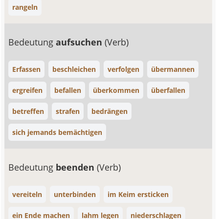
rangeln
Bedeutung
aufsuchen
(Verb)
Erfassen
beschleichen
verfolgen
übermannen
ergreifen
befallen
überkommen
überfallen
betreffen
strafen
bedrängen
sich jemands bemächtigen
Bedeutung
beenden
(Verb)
vereiteln
unterbinden
im Keim ersticken
ein Ende machen
lahm legen
niederschlagen