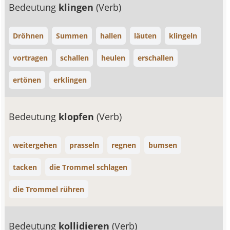
Bedeutung
klingen
(Verb)
Dröhnen
Summen
hallen
läuten
klingeln
vortragen
schallen
heulen
erschallen
ertönen
erklingen
Bedeutung
klopfen
(Verb)
weitergehen
prasseln
regnen
bumsen
tacken
die Trommel schlagen
die Trommel rühren
Bedeutung
kollidieren
(Verb)