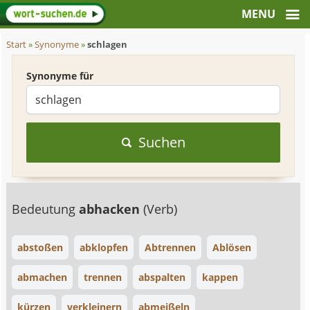
Start
»
Synonyme
»
schlagen
Synonyme für
Suchen
Bedeutung
abhacken
(Verb)
abstoßen
abklopfen
Abtrennen
Ablösen
abmachen
trennen
abspalten
kappen
kürzen
verkleinern
abmeißeln