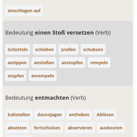
einschlagen auf
Bedeutung
einen Stoß versetzen
(Verb)
Schütteln
schieben
prellen
schubsen
antippen
anstoßen
anstupfen
rempeln
stupfen
anrempeln
Bedeutung
entmachten
(Verb)
kaltstellen
davonjagen
entheben
Ablösen
absetzen
fortschicken
abservieren
ausbooten