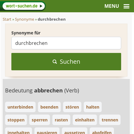
Start
»
Synonyme
»
durchbrechen
Synonyme für
Suchen
Bedeutung
abbrechen
(Verb)
unterbinden
beenden
stören
halten
stoppen
sperren
rasten
einhalten
trennen
innehalten
pausieren
aussetzen
abpfeifen