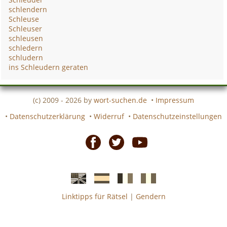
schlendern
Schleuse
Schleuser
schleusen
schledern
schludern
ins Schleudern geraten
(c) 2009 - 2026 by
wort-suchen.de
•
Impressum
•
Datenschutzerklärung
•
Widerruf
•
Datenschutzeinstellungen
Facebook
Twitter
Youtube
Linktipps für Rätsel
|
Gendern
Englische
Spanische
französiche
italienische
wort-
wort-
Kreuzworträtsel-
Kreuzworträtsel-