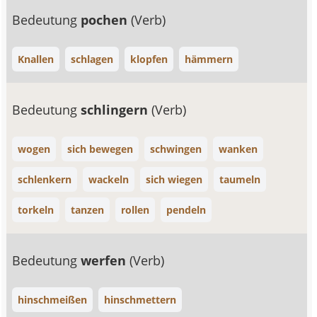
Bedeutung
pochen
(Verb)
Knallen
schlagen
klopfen
hämmern
Bedeutung
schlingern
(Verb)
wogen
sich bewegen
schwingen
wanken
schlenkern
wackeln
sich wiegen
taumeln
torkeln
tanzen
rollen
pendeln
Bedeutung
werfen
(Verb)
hinschmeißen
hinschmettern