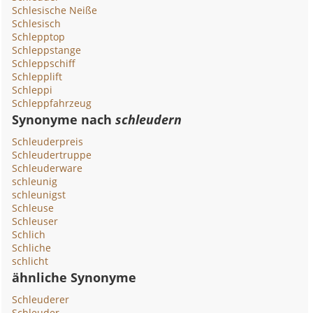
Schlesische Neiße
Schlesisch
Schlepptop
Schleppstange
Schleppschiff
Schlepplift
Schleppi
Schleppfahrzeug
Synonyme nach
schleudern
Schleuderpreis
Schleudertruppe
Schleuderware
schleunig
schleunigst
Schleuse
Schleuser
Schlich
Schliche
schlicht
ähnliche Synonyme
Schleuderer
Schleuder