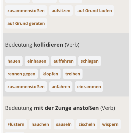
zusammenstoßen
aufsitzen
auf Grund laufen
auf Grund geraten
Bedeutung
kollidieren
(Verb)
hauen
einhauen
auffahren
schlagen
rennen gegen
klopfen
treiben
zusammenstoßen
anfahren
einrammen
Bedeutung
mit der Zunge anstoßen
(Verb)
Flüstern
hauchen
säuseln
zischeln
wispern