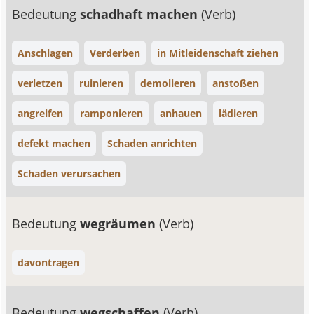
Bedeutung
schadhaft machen
(Verb)
Anschlagen
Verderben
in Mitleidenschaft ziehen
verletzen
ruinieren
demolieren
anstoßen
angreifen
ramponieren
anhauen
lädieren
defekt machen
Schaden anrichten
Schaden verursachen
Bedeutung
wegräumen
(Verb)
davontragen
Bedeutung
wegschaffen
(Verb)