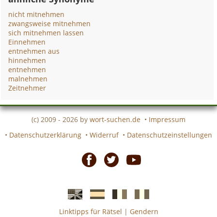
nicht mitnehmen
zwangsweise mitnehmen
sich mitnehmen lassen
Einnehmen
entnehmen aus
hinnehmen
entnehmen
malnehmen
Zeitnehmer
(c) 2009 - 2026 by
wort-suchen.de
•
Impressum
•
Datenschutzerklärung
•
Widerruf
•
Datenschutzeinstellungen
Facebook
Twitter
Youtube
Linktipps für Rätsel
|
Gendern
Englische
Spanische
französiche
italienische