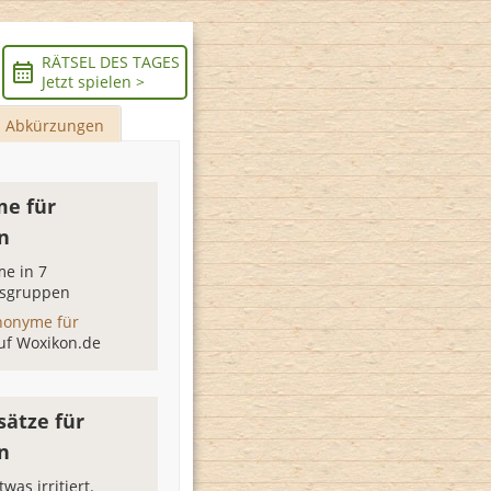
RÄTSEL DES TAGES
Jetzt spielen >
Abkürzungen
e für
en
e in 7
sgruppen
nonyme für
uf Woxikon.de
sätze für
en
twas irritiert.