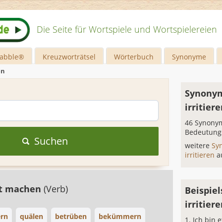
Die Seite für Wortspiele und Wortspielereien
rabble®
Kreuzworträtsel
Wörterbuch
Synonyme
en
Synonym
irritier
46 Synonym
Bedeutung
Suchen
weitere
Sy
irritieren
a
gt machen
(Verb)
Beispiel
irritier
rn
quälen
betrüben
bekümmern
Ich bin e