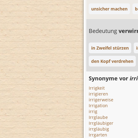
unsicher machen
b
Bedeutung
verwir
in Zweifel stürzen
den Kopf verdrehen
Synonyme vor
irr
Irrigkeit
irrigieren
irrigerweise
Irrigation
irrig
Irrglaube
Irrgläubiger
irrgläubig
Irrgarten