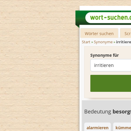
Wörter suchen
Sc
Start
»
Synonyme
»
irritier
Synonyme für
Bedeutung
besor
alarmieren
kümme