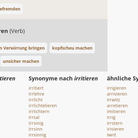
efremden
ren
(Verb)
in Verwirrung bringen
kopfscheu machen
unsicher machen
itieren
Synonyme nach
irritieren
ähnliche 
irritiert
irrigieren
Irrlehre
arrivieren
Irrlicht
Irrwitz
irrlichtelieren
arretieren
irrlichtern
imitieren
Irrsal
irrig
irrsinig
Irrstern
Irrsinn
irisieren
irrsinnig
Iwrit