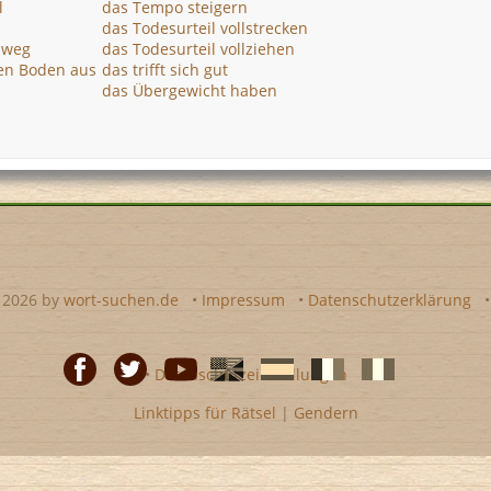
l
das Tempo steigern
das Todesurteil vollstrecken
ß weg
das Todesurteil vollziehen
den Boden aus
das trifft sich gut
das Übergewicht haben
- 2026 by
wort-suchen.de
•
Impressum
•
Datenschutzerklärung
•
Datenschutzeinstellungen
Linktipps für Rätsel
|
Gendern
Facebook
Twitter
Youtube
Englische
Spanische
französiche
italienische
wort-
wort-
Kreuzworträtsel-
Kreuzworträtsel-