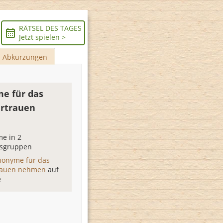
RÄTSEL DES TAGES
Jetzt spielen >
Abkürzungen
e für das
ertrauen
n
e in 2
sgruppen
nonyme für das
trauen nehmen
auf
e