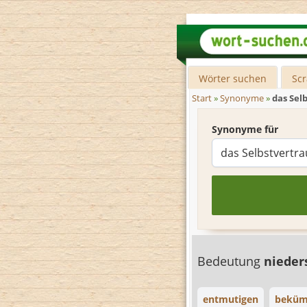
Wörter suchen
Sc
Start
»
Synonyme
»
das Se
Synonyme für
Bedeutung
nieder
entmutigen
bekü