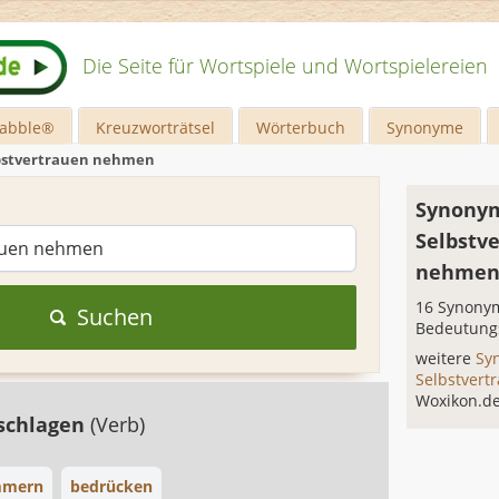
Die Seite für Wortspiele und Wortspielereien
rabble®
Kreuzworträtsel
Wörterbuch
Synonyme
lbstvertrauen nehmen
Synonym
Selbstv
nehme
16 Synonym
Suchen
Bedeutung
weitere
Sy
Selbstver
Woxikon.d
schlagen
(Verb)
mmern
bedrücken