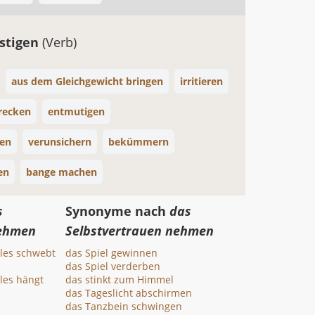
stigen
(Verb)
aus dem Gleichgewicht bringen
irritieren
recken
entmutigen
gen
verunsichern
bekümmern
en
bange machen
s
Synonyme nach
das
nehmen
Selbstvertrauen nehmen
les schwebt
das Spiel gewinnen
das Spiel verderben
les hängt
das stinkt zum Himmel
das Tageslicht abschirmen
das Tanzbein schwingen