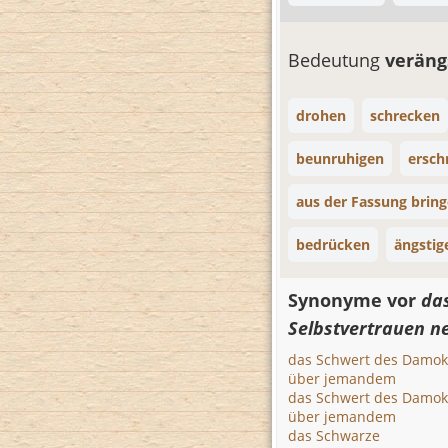
Bedeutung
veräng
drohen
schrecken
beunruhigen
ersch
aus der Fassung brin
bedrücken
ängstig
Synonyme vor
da
Selbstvertrauen 
das Schwert des Damok
über jemandem
das Schwert des Damok
über jemandem
das Schwarze