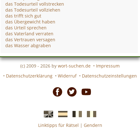
das Todesurteil vollstrecken
das Todesurteil vollziehen
das trifft sich gut
das Übergewicht haben
das Urteil sprechen
das Vaterland verraten
das Vertrauen versagen
das Wasser abgraben
(c) 2009 - 2026 by
wort-suchen.de
•
Impressum
•
Datenschutzerklärung
•
Widerruf
•
Datenschutzeinstellungen
Facebook
Twitter
Youtube
Linktipps für Rätsel
|
Gendern
Englische
Spanische
französiche
italienische